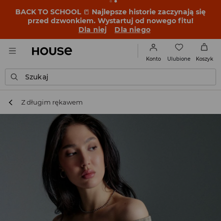
BACK TO SCHOOL
📒
Najlepsze historie zaczynają się
przed dzwonkiem. Wystartuj od nowego fitu!
Dla niej
Dla niego
Ulubione
Konto
Koszyk
Szukaj
Z długim rękawem