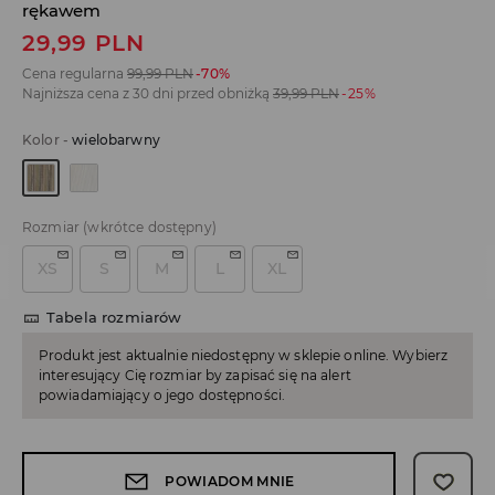
rękawem
29,99
PLN
Cena regularna
99,99
PLN
-70%
Najniższa cena z 30 dni przed obniżką
39,99
PLN
-25%
Kolor
-
wielobarwny
Rozmiar
(wkrótce dostępny)
XS
S
M
L
XL
Tabela rozmiarów
Produkt jest aktualnie niedostępny w sklepie online. Wybierz
interesujący Cię rozmiar by zapisać się na alert
powiadamiający o jego dostępności.
POWIADOM MNIE