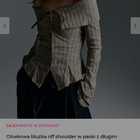
SALE
WKRÓTCE W SPRZEDAŻY
Oliwkowa bluzka off shoulder w paski z długim