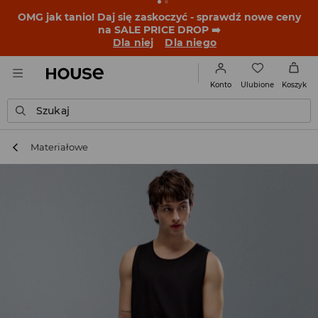
BACK TO SCHOOL
📒
Najlepsze historie zaczynają się
przed dzwonkiem. Wystartuj od nowego fitu!
Dla niej
Dla niego
Ulubione
Konto
Koszyk
Szukaj
Materiałowe