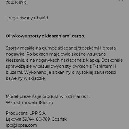
702JK-97X
regulowany obwód
Oliwkowe szorty z kieszeniami cargo.
Szorty męskie na gumce ściąganej troczkami i prostą
nogawką. Po bokach mają dwie skośne wsuwane
kieszenie, a na nogawkach nakładane z klapką. Doskonale
sprawdzą się w casualowych stylówkach z T-shirtami i
bluzami. Wykonano je z tkaniny o wysokiej zawartości
bawełny w składzie.
Model prezentuje produkt w rozmiarze: L
Wzrost modela 186 cm
Producent
:
LPP S.A.
Łąkowa 39/44, 80-769 Gdańsk
lpp@lppsa.com