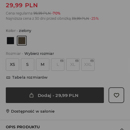
29,99
PLN
Cena regularna
99,99
PLN
-70%
Najniższa cena z 30 dni przed obniżką
39,99
PLN
-25%
Kolor
-
zielony
Rozmiar
-
Wybierz rozmiar
XS
S
M
L
XL
XXL
Tabela rozmiarów
Dodaj
-
29,99
PLN
Dostępność w salonie
OPIS PRODUKTU