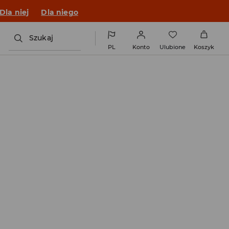
o fitu!
Dla niej
Dla niego
Szukaj
PL
Konto
Ulubione
Koszyk