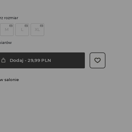
rz rozmiar
M
L
XL
miarów
Dodaj
-
29,99
PLN
w salonie