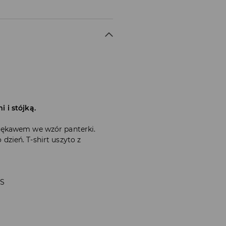
 i stójką.
rękawem we wzór panterki.
o dzień. T-shirt uszyto z
 S