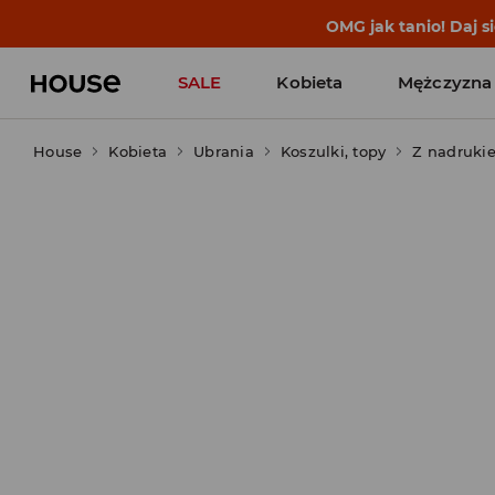
BACK TO SCHOOL
📒
Najlepsze 
SALE
Kobieta
Mężczyzna
House
Kobieta
Ubrania
Koszulki, topy
Z nadruki