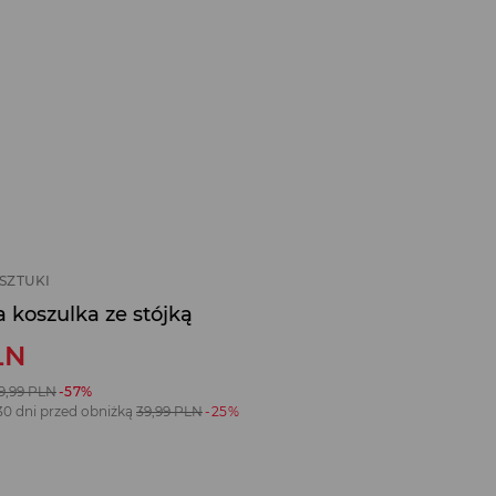
SZTUKI
 koszulka ze stójką
LN
9,99
PLN
-57%
30 dni przed obniżką
39,99
PLN
-25%