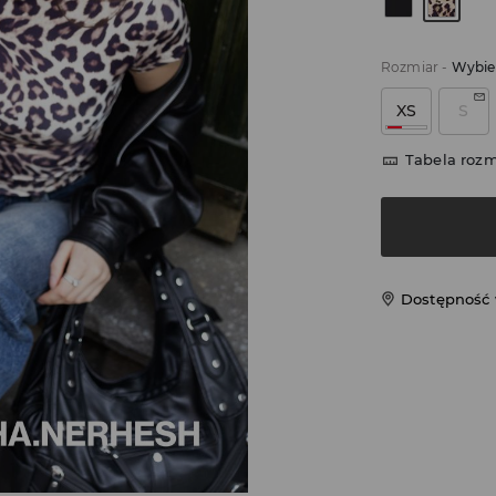
Rozmiar
-
Wybie
XS
S
Tabela roz
Dostępność 