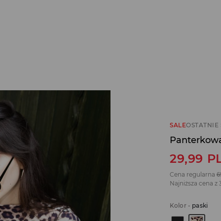
SALE
OSTATNIE 
Panterkowa
29,99
P
Cena regularna
6
Najniższa cena z 
Kolor
-
paski