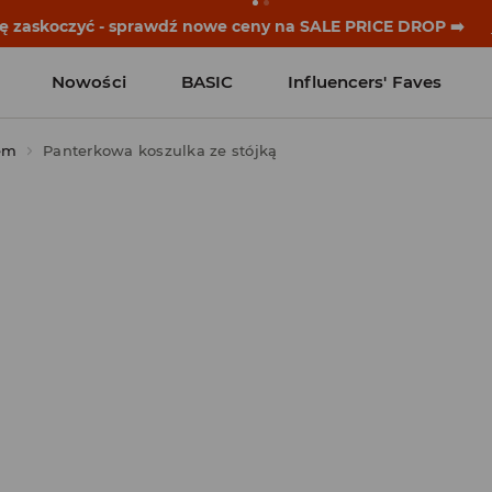
historie zaczynają się przed dzwonkiem. Wystartuj od noweg
Nowości
BASIC
Influencers' Faves
em
Panterkowa koszulka ze stójką