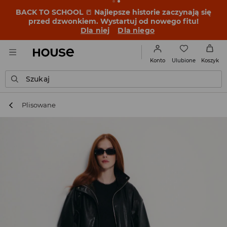
BACK TO SCHOOL
📒
Najlepsze historie zaczynają się
przed dzwonkiem. Wystartuj od nowego fitu!
Dla niej
Dla niego
Ulubione
Konto
Koszyk
Szukaj
Plisowane