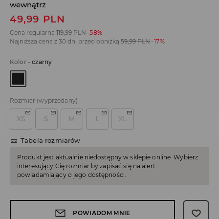
wewnątrz
49,99
PLN
Cena regularna
119,99
PLN
-58%
Najniższa cena z 30 dni przed obniżką
59,99
PLN
-17%
Kolor
-
czarny
Rozmiar
(wyprzedany)
XS
S
M
L
XL
Tabela rozmiarów
Produkt jest aktualnie niedostępny w sklepie online. Wybierz
interesujący Cię rozmiar by zapisać się na alert
powiadamiający o jego dostępności.
POWIADOM MNIE