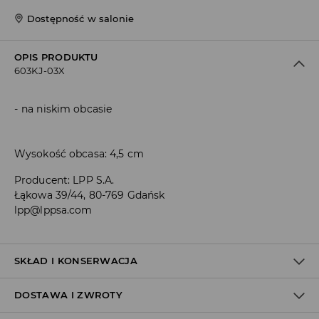
Dostępność w salonie
OPIS PRODUKTU
603KJ-03X
na niskim obcasie
Wysokość obcasa: 4,5 cm
Producent
:
LPP S.A.
Łąkowa 39/44, 80-769 Gdańsk
lpp@lppsa.com
SKŁAD I KONSERWACJA
DOSTAWA I ZWROTY
WIERZCH
:
100% PVC
PODSZEWKA I WKŁADKA
:
100% POLIURETAN