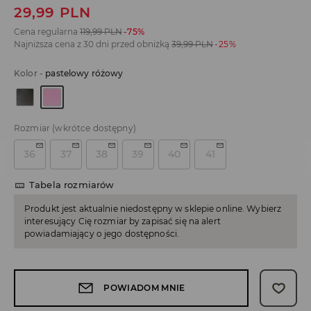
29,99
PLN
Cena regularna
119,99
PLN
-75%
Najniższa cena z 30 dni przed obniżką
39,99
PLN
-25%
Kolor
-
pastelowy różowy
Rozmiar
(wkrótce dostępny)
36
37
38
39
40
41
Tabela rozmiarów
Produkt jest aktualnie niedostępny w sklepie online. Wybierz
interesujący Cię rozmiar by zapisać się na alert
powiadamiający o jego dostępności.
POWIADOM MNIE