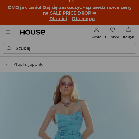
BACK TO SCHOOL
📒
Najlepsze historie zaczynają się
przed dzwonkiem. Wystartuj od nowego fitu!
Dla niej
Dla niego
Ulubione
Konto
Koszyk
Szukaj
Klapki, japonki