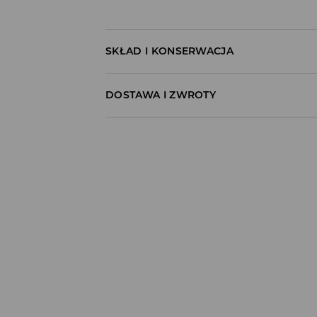
SKŁAD I KONSERWACJA
60% BAWEŁNA, 40% POLIESTER
DOSTAWA I ZWROTY
Polityka dostawy
Odbiór w salonie:
ZA DARMO
1–5 dni roboczych
Odbiór w ORLEN Paczka:
7,99 PLN
*
1–5 dni roboczych
Odbiór w punkcie DPD:
8,99 PLN
*
1–5 dni roboczych
Odbiór w InPost Paczkomat®:
10,99 PLN
*