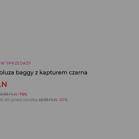
 W SPRZEDAŻY
bluza baggy z kapturem czarna
LN
69,99
PLN
-76%
30 dni przed obniżką
49,99
PLN
-20%