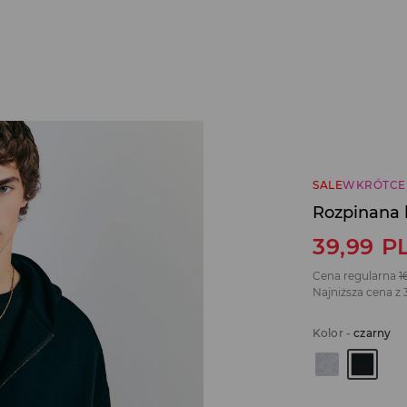
SALE
WKRÓTCE
Rozpinana 
39,99
P
Cena regularna
1
Najniższa cena z 
Kolor
-
czarny