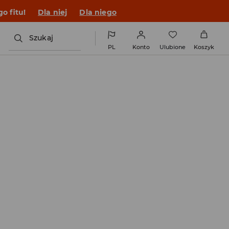
o fitu!
Dla niej
Dla niego
Szukaj
PL
Konto
Ulubione
Koszyk