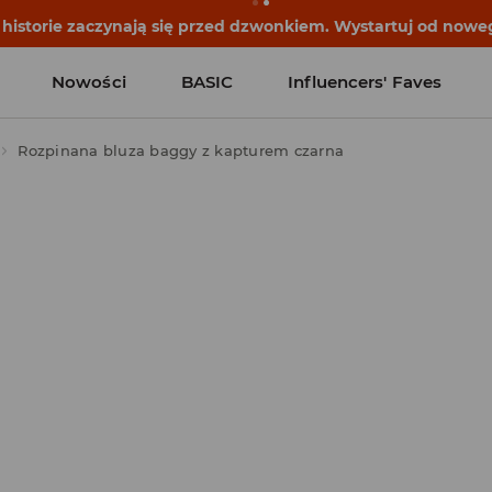
historie zaczynają się przed dzwonkiem. Wystartuj od noweg
Nowości
BASIC
Influencers' Faves
Rozpinana bluza baggy z kapturem czarna