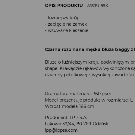
OPIS PRODUKTU
553JU-99X
luźniejszy krój
zapięcie na zamek
wsuwane kieszenie
Czarna rozpinana męska bluza baggy z
Bluza o luźniejszym kroju podwiniętym b
shape. Krawędzie rękawów wykończone są
dzianiny pętelkowej z wysokiej zawartości
Gramatura materiału: 360 gsm
Model prezentuje produkt w rozmiarze: L
Wzrost modela 186 cm
Producent
:
LPP S.A.
Łąkowa 39/44, 80-769 Gdańsk
lpp@lppsa.com