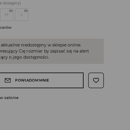
e dostępny)
M
L
miarów
 aktualnie niedostępny w sklepie online.
resujący Cię rozmiar by zapisać się na alert
ący o jego dostępności.
POWIADOM MNIE
w salonie