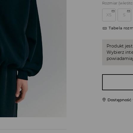
Rozmiar
(wkrótc
XS
S
Tabela roz
Produkt jest
Wybierz inte
powiadamiaj
Dostępność 