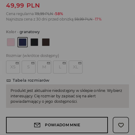
49,99
PLN
Cena regularna
119,99
PLN
-58%
Najniższa cena z 30 dni przed obniżką
59,99
PLN
-17%
Kolor
-
granatowy
Rozmiar
(wkrótce dostępny)
XS
S
M
L
XL
Tabela rozmiarów
Produkt jest aktualnie niedostępny w sklepie online. Wybierz
interesujący Cię rozmiar by zapisać się na alert
powiadamiający o jego dostępności.
POWIADOM MNIE