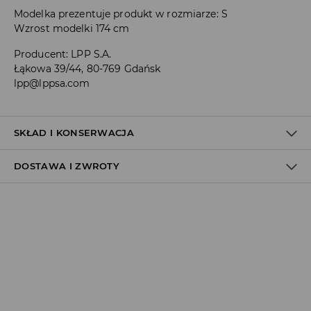
Modelka prezentuje produkt w rozmiarze: S
Wzrost modelki 174 cm
Producent
:
LPP S.A.
Łąkowa 39/44, 80-769 Gdańsk
lpp@lppsa.com
SKŁAD I KONSERWACJA
DOSTAWA I ZWROTY
MATERIAŁ PIERWSZY
:
80% POLIESTER, 20% ELASTAN
PRAĆ Z PODOBNYMI KOLORAMI
Polityka dostawy
NIE BIELIĆ
Odbiór w salonie:
NIE PRASOWAĆ
ZA DARMO
PRAĆ W PRALCE Z MAX. TEMP.30° C - PROCES BARDZO
1–5 dni roboczych
ŁAGODNY
Odbiór w ORLEN Paczka:
7,99 PLN
*
NIE CZYŚCIĆ CHEMICZNIE
1–5 dni roboczych