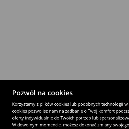
Produkty możesz zwrócić za darmo w cią
stacjonarnym House lub nadając płatną p
Orlen Paczka lub sklepie Żabka (w tym cel
Koncie Klienta).
⟶
Szczegółowe zasady zwrotu
Pozwól na cookies
Korzystamy z plików cookies lub podobnych technologii w ce
cookies pozwolisz nam na zadbanie o Twój komfort podcz
oferty indywidualnie do Twoich potrzeb lub spersonalizow
W dowolnym momencie, możesz dokonać zmiany swojego wyb