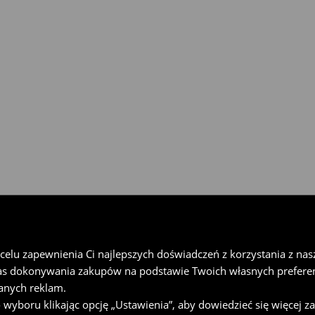
gu 30 dni w każdym salonie
rzesyłkę w Paczkomat® InPost,
u wypełnij formularz online w
lu zapewnienia Ci najlepszych doświadczeń z korzystania z naszej
as dokonywania zakupów na podstawie Twoich własnych preferen
anych reklam.
oru klikając opcję „Ustawienia”, aby dowiedzieć się więcej z