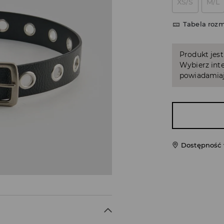
XS/S
M/L
Tabela roz
Produkt jest
Wybierz inte
powiadamiaj
Dostępność 