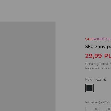
SALE
WKRÓTCE
Skórzany p
29,99
P
Cena regularna
9
Najniższa cena z 
Kolor
-
czarny
Rozmiar
(wkrótc