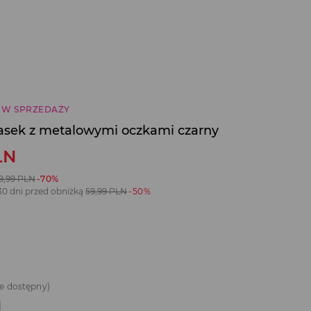
 W SPRZEDAŻY
asek z metalowymi oczkami czarny
LN
9,99
PLN
-70%
30 dni przed obniżką
59,99
PLN
-50%
e dostępny)