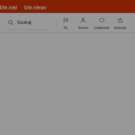
o fitu!
Dla niej
Dla niego
Szukaj
PL
Konto
Ulubione
Koszyk