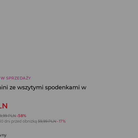
 W SPRZEDAŻY
ini ze wszytymi spodenkami w
LN
19,99
PLN
-58%
30 dni przed obniżką
59,99
PLN
-17%
wny