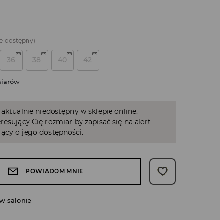
e dostępny)
36
38
40
42
miarów
 aktualnie niedostępny w sklepie online.
resujący Cię rozmiar by zapisać się na alert
ący o jego dostępności.
POWIADOM MNIE
w salonie