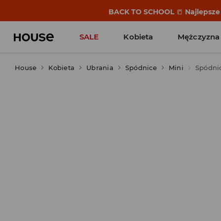
BACK TO SCHOOL
📒
Najlepsze 
SALE
Kobieta
Mężczyzna
House
Kobieta
Ubrania
Spódnice
Mini
Spódni