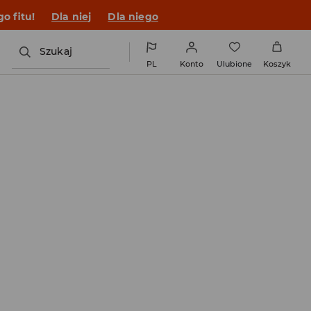
o fitu!
Dla niej
Dla niego
Szukaj
PL
Konto
Ulubione
Koszyk