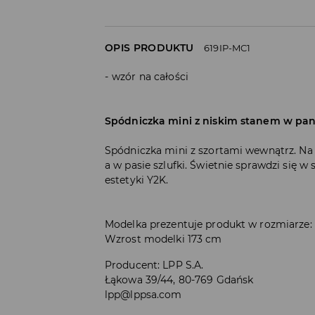
OPIS PRODUKTU
619IP-MC1
wzór na całości
Spódniczka mini z niskim stanem w pan
Spódniczka mini z szortami wewnątrz. Na 
a w pasie szlufki. Świetnie sprawdzi się 
estetyki Y2K.
Modelka prezentuje produkt w rozmiarze:
Wzrost modelki 173 cm
Producent
:
LPP S.A.
Łąkowa 39/44, 80-769 Gdańsk
lpp@lppsa.com