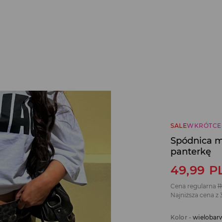
SALE
WKRÓTCE
Spódnica m
panterkę
49,99
P
Cena regularna
1
Najniższa cena z 
Kolor
-
wielobar