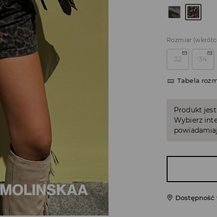
Rozmiar
(wkrótc
32
34
Tabela roz
Produkt jest
Wybierz inte
powiadamiaj
Dostępność 