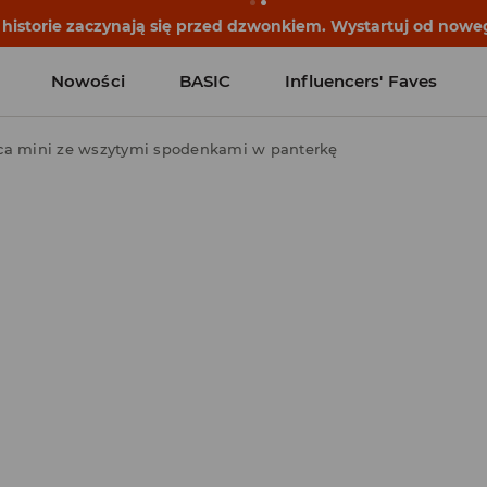
historie zaczynają się przed dzwonkiem. Wystartuj od noweg
Nowości
BASIC
Influencers' Faves
ca mini ze wszytymi spodenkami w panterkę