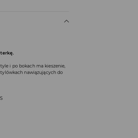
terkę.
tyle i po bokach ma kieszenie,
w stylówkach nawiązujących do
 S