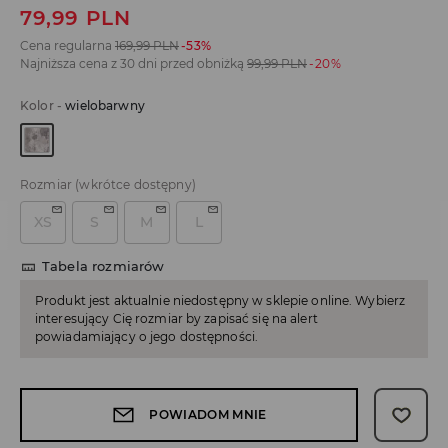
79,99
PLN
Cena regularna
169,99
PLN
-53%
Najniższa cena z 30 dni przed obniżką
99,99
PLN
-20%
Kolor
-
wielobarwny
Rozmiar
(wkrótce dostępny)
XS
S
M
L
Tabela rozmiarów
Produkt jest aktualnie niedostępny w sklepie online. Wybierz
interesujący Cię rozmiar by zapisać się na alert
powiadamiający o jego dostępności.
POWIADOM MNIE