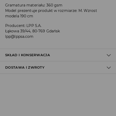
Gramatura materiału: 360 gsm
Model prezentuje produkt w rozmiarze: M. Wzrost
modela 190 cm
Producent
:
LPP S.A.
Łąkowa 39/44, 80-769 Gdańsk
lpp@lppsa.com
SKŁAD I KONSERWACJA
DOSTAWA I ZWROTY
60% BAWEŁNA, 40% POLIESTER
Polityka dostawy
Odbiór w salonie:
ZA DARMO
1–5 dni roboczych
Odbiór w ORLEN Paczka:
7,99 PLN
*