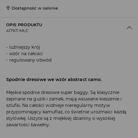
Dostępność w salonie
OPIS PRODUKTU
417KT-MLC
luźniejszy krój
wzór na całości
regulowany obwód
Spodnie dresowe we wzór abstract camo.
Męskie spodnie dresowe super baggy. Są klasycznie
zapinane na guzik i zamek, mają wsuwane kieszenie i
szlufki. Na całości widnieje nieregularny motyw
przypominający kamuflaż, co świetnie urozmaici każdą
stylówkę. Uszyte są z miękkiej dzianiny o wysokiej
zawartości bawełny.