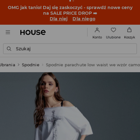
BACK TO SCHOOL 🎒 Najlepsze historie zaczynają się
przed dzwonkiem. Wystartuj od nowego fitu!
Dla niej
Dla niego
Ulubione
Konto
Koszyk
Szukaj
Ubrania
Spodnie
Spodnie parachute low waist we wzór cam