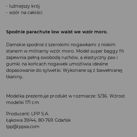
luźniejszy krój
wzór na całości
Spodnie parachute low waist we wzór moro.
Damskie spodnie z szerokimi nogawkami z niskim
stanem w militarny wzór moro. Model super baggy fit
zapewnia pełną swobodę ruchów, a elastyczny pas i
gumki na końcach nogawek umożliwia idealne
dopasowanie do sylwetki. Wykonane są z bawełnianej
tkaniny.
Modelka prezentuje produkt w rozmiarze: S/36. Wzrost
modelki 171 cm
Producent
:
LPP S.A.
Łąkowa 39/44, 80-769 Gdańsk
lpp@lppsa.com