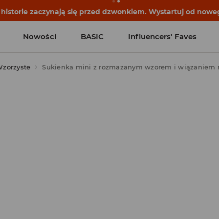
historie zaczynają się przed dzwonkiem. Wystartuj od noweg
Nowości
BASIC
Influencers' Faves
zorzyste
Sukienka mini z rozmazanym wzorem i wiązaniem n