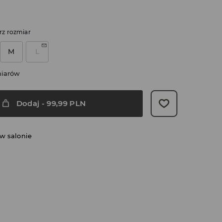
rz rozmiar
M
L
miarów
Dodaj
-
99,99
PLN
w salonie