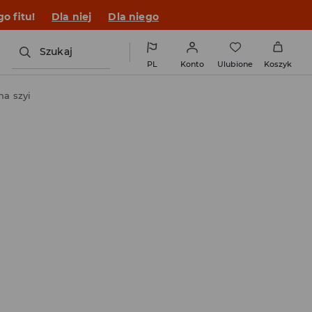
o fitu!
Dla niej
Dla niego
Szukaj
PL
Konto
Ulubione
Koszyk
a szyi