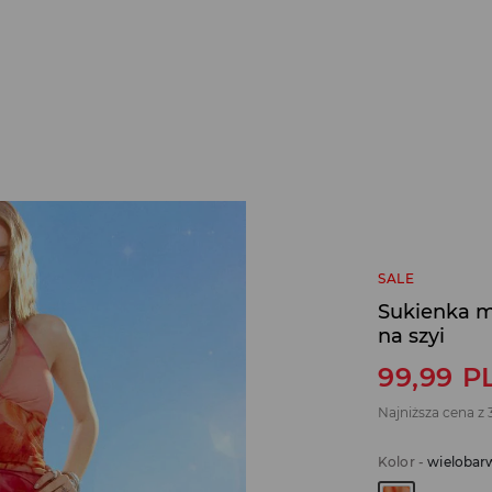
SALE
Sukienka m
na szyi
99,99
P
Najniższa cena z 
Kolor
-
wielobar