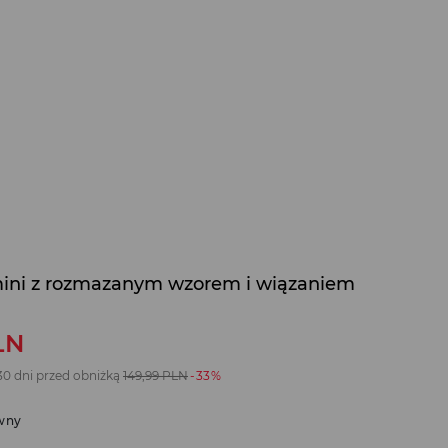
ini z rozmazanym wzorem i wiązaniem
LN
30 dni przed obniżką
149,99
PLN
-33%
wny