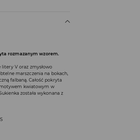
kryta rozmazanym wzorem.
 litery V oraz zmysłowo
ubtelne marszczenia na bokach,
zną falbaną. Całość pokryta
z motywem kwiatowym w
 Sukienka została wykonana z
 S