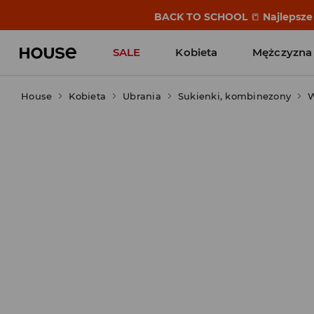
BACK TO SCHOOL
📒
Najlepsze 
SALE
Kobieta
Mężczyzna
House
Kobieta
Ubrania
Sukienki, kombinezony
W