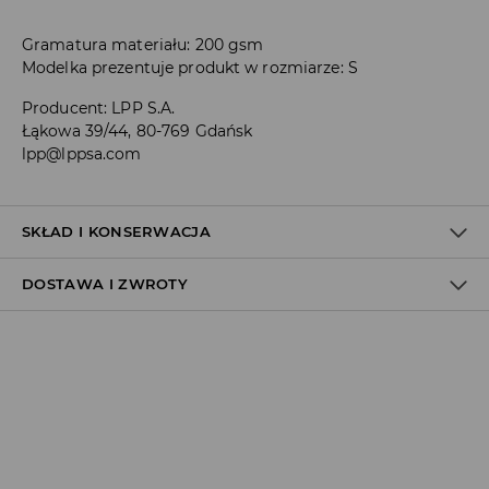
Gramatura materiału: 200 gsm
Modelka prezentuje produkt w rozmiarze: S
Producent
:
LPP S.A.
Łąkowa 39/44, 80-769 Gdańsk
lpp@lppsa.com
SKŁAD I KONSERWACJA
DOSTAWA I ZWROTY
MATERIAŁ PIERWSZY
:
100% BAWEŁNA
PRASOWAĆ NA LEWEJ STRONIE
Polityka dostawy
NIE BIELIĆ
Odbiór w salonie:
ZA DARMO
1–5 dni roboczych
Odbiór w ORLEN Paczka:
7,99 PLN
*