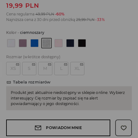
19,99
PLN
Cena regularna
49,99
PLN
-60%
Najniższa cena z 30 dni przed obniżką
29,99
PLN
-33%
Kolor
-
ciemnoszary
Rozmiar
(wkrótce dostępny)
XS
S
M
L
XL
Tabela rozmiarów
Produkt jest aktualnie niedostępny w sklepie online. Wybierz
interesujący Cię rozmiar by zapisać się na alert
powiadamiający o jego dostępności.
POWIADOM MNIE