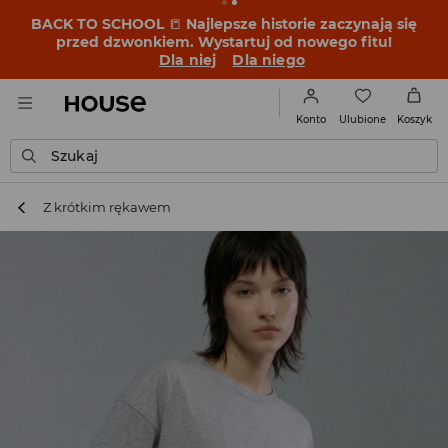
BACK TO SCHOOL
📒
Najlepsze historie zaczynają się
przed dzwonkiem. Wystartuj od nowego fitu!
Dla niej
Dla niego
Ulubione
Konto
Koszyk
Szukaj
Z krótkim rękawem