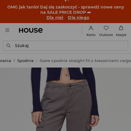
BACK TO SCHOOL
📒
Najlepsze historie zaczynają się
przed dzwonkiem. Wystartuj od nowego fitu!
Dla niej
Dla niego
Ulubione
Konto
Koszyk
Szukaj
rania
Spodnie
Szare spodnie straight fit z kieszeniami carg