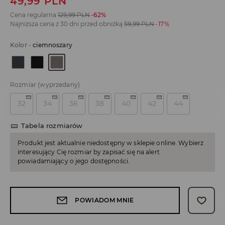
49,99
PLN
Cena regularna
129,99
PLN
-62%
Najniższa cena z 30 dni przed obniżką
59,99
PLN
-17%
Kolor
-
ciemnoszary
Rozmiar
(wyprzedany)
32
34
36
38
40
42
44
Tabela rozmiarów
Produkt jest aktualnie niedostępny w sklepie online. Wybierz
interesujący Cię rozmiar by zapisać się na alert
powiadamiający o jego dostępności.
POWIADOM MNIE