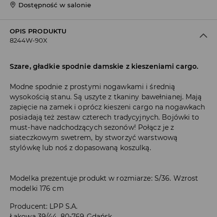
Dostępność w salonie
OPIS PRODUKTU
8244W-90X
Szare, gładkie spodnie damskie z kieszeniami cargo.
Modne spodnie z prostymi nogawkami i średnią
wysokością stanu. Są uszyte z tkaniny bawełnianej. Mają
zapięcie na zamek i oprócz kieszeni cargo na nogawkach
posiadają też zestaw czterech tradycyjnych. Bojówki to
must-have nadchodzących sezonów! Połącz je z
siateczkowym swetrem, by stworzyć warstwową
stylówkę lub noś z dopasowaną koszulką.
Modelka prezentuje produkt w rozmiarze: S/36. Wzrost
modelki 176 cm
Producent
:
LPP S.A.
Łąkowa 39/44, 80-769 Gdańsk