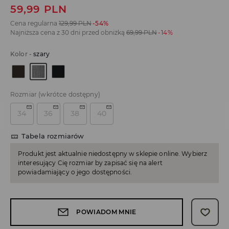
59,99
PLN
Cena regularna
129,99
PLN
-54%
Najniższa cena z 30 dni przed obniżką
69,99
PLN
-14%
Kolor
-
szary
Rozmiar
(wkrótce dostępny)
34
36
38
40
Tabela rozmiarów
Produkt jest aktualnie niedostępny w sklepie online. Wybierz
interesujący Cię rozmiar by zapisać się na alert
powiadamiający o jego dostępności.
POWIADOM MNIE