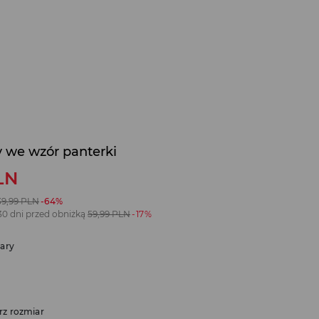
y we wzór panterki
LN
39,99
PLN
-64%
30 dni przed obniżką
59,99
PLN
-17%
ary
rz rozmiar