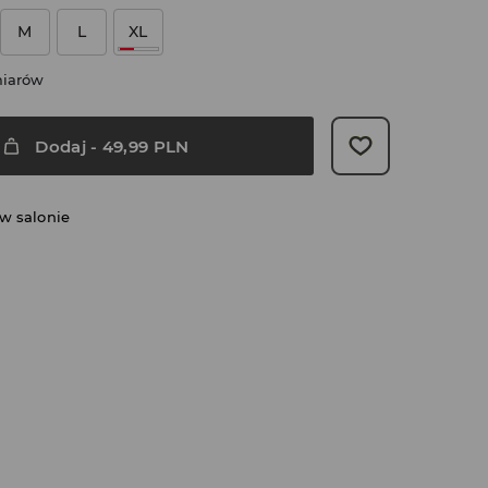
M
L
XL
miarów
Dodaj
-
49,99
PLN
w salonie