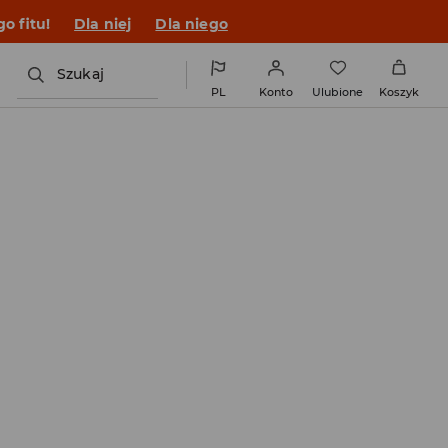
o fitu!
Dla niej
Dla niego
Szukaj
PL
Konto
Ulubione
Koszyk