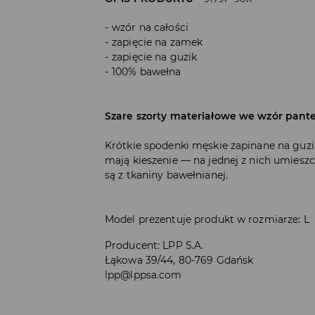
wzór na całości
zapięcie na zamek
zapięcie na guzik
100% bawełna
Szare szorty materiałowe we wzór panter
Krótkie spodenki męskie zapinane na guzi
mają kieszenie — na jednej z nich umies
są z tkaniny bawełnianej.
Model prezentuje produkt w rozmiarze: L
Producent
:
LPP S.A.
Łąkowa 39/44, 80-769 Gdańsk
lpp@lppsa.com