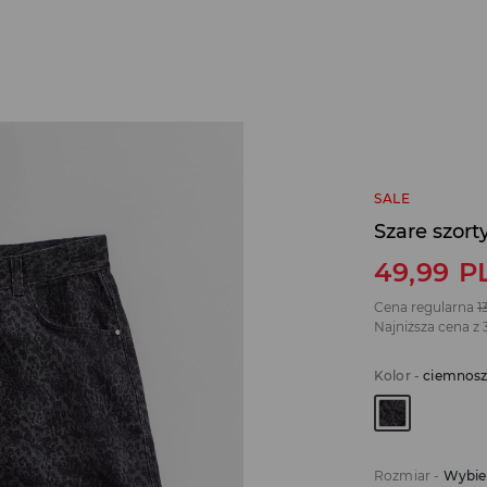
SALE
Szare szort
49,99
P
Cena regularna
1
Najniższa cena z 
Kolor
-
ciemnosz
Rozmiar
-
Wybie