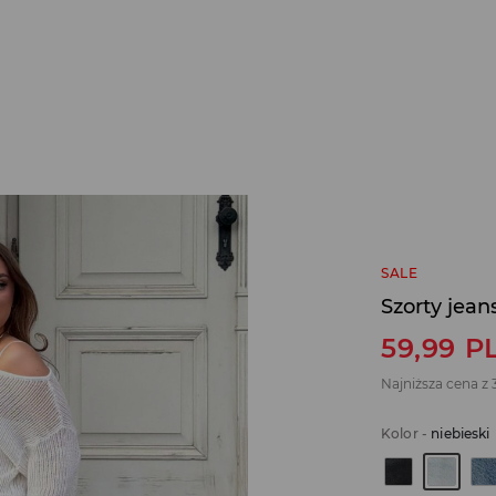
SALE
Szorty jean
59,99
P
Najniższa cena z 
Kolor
-
niebieski