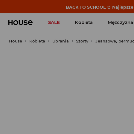
BACK TO SCHOOL
📒
Najlepsze 
SALE
Kobieta
Mężczyzna
House
Kobieta
Ubrania
Szorty
Jeansowe, bermu