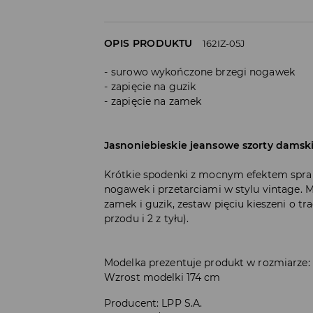
OPIS PRODUKTU
162IZ-05J
surowo wykończone brzegi nogawek
zapięcie na guzik
zapięcie na zamek
Jasnoniebieskie jeansowe szorty damsk
Krótkie spodenki z mocnym efektem spr
nogawek i przetarciami w stylu vintage. M
zamek i guzik, zestaw pięciu kieszeni o t
przodu i 2 z tyłu).
Modelka prezentuje produkt w rozmiarze:
Wzrost modelki 174 cm
Producent
:
LPP S.A.