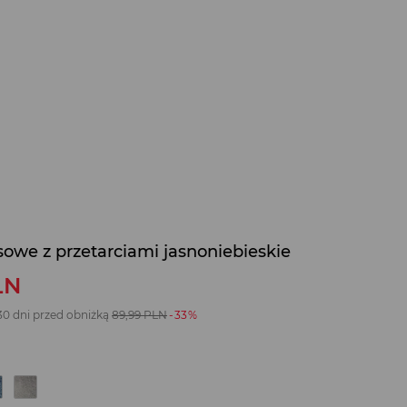
sowe z przetarciami jasnoniebieskie
LN
30 dni przed obniżką
89,99
PLN
-33%