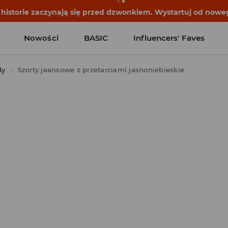
historie zaczynają się przed dzwonkiem. Wystartuj od noweg
Nowości
BASIC
Influencers' Faves
dy
Szorty jeansowe z przetarciami jasnoniebieskie