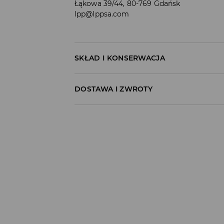
Łąkowa 39/44, 80-769 Gdańsk
lpp@lppsa.com
SKŁAD I KONSERWACJA
100% BAWEŁNA
DOSTAWA I ZWROTY
Polityka dostawy
Odbiór w salonie:
ZA DARMO
1–5 dni roboczych
Odbiór w ORLEN Paczka:
7,99 PLN
*
1–5 dni roboczych
Odbiór w punkcie DPD:
8,99 PLN
*
1–5 dni roboczych