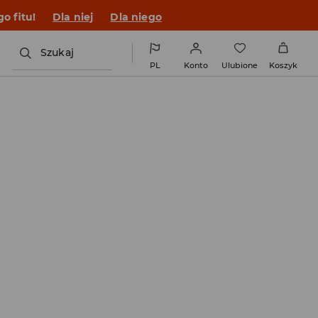
o fitu!
Dla niej
Dla niego
Szukaj
PL
Konto
Ulubione
Koszyk