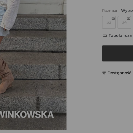
Rozmiar
-
Wybie
32
34
Tabela roz
Dostępność 