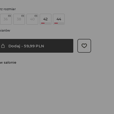
rz rozmiar
36
38
40
42
44
miarów
Dodaj
-
59,99
PLN
w salonie