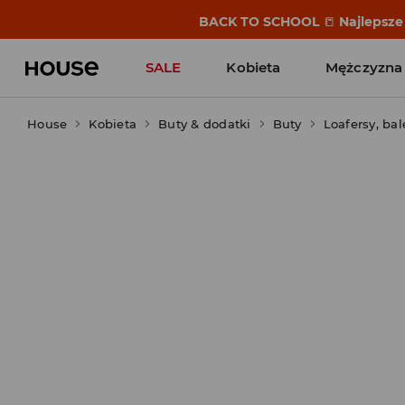
BACK TO SCHOOL
📒
Najlepsze 
SALE
Kobieta
Mężczyzna
House
Kobieta
Buty & dodatki
Buty
Loafersy, bal