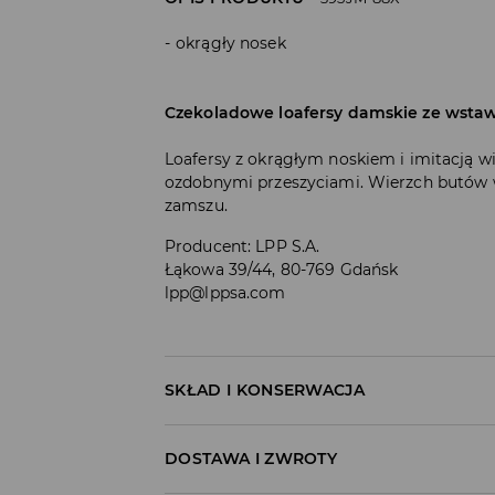
okrągły nosek
Czekoladowe loafersy damskie ze wsta
Loafersy z okrągłym noskiem i imitacją wi
ozdobnymi przeszyciami. Wierzch butów 
zamszu.
Producent
:
LPP S.A.
Łąkowa 39/44, 80-769 Gdańsk
lpp@lppsa.com
SKŁAD I KONSERWACJA
WIERZCH
:
100% SKÓRA
DOSTAWA I ZWROTY
PODSZEWKA I WKŁADKA
:
50% SKÓRA, 50% PO
SPÓD
:
100% GUMA NATURALNA