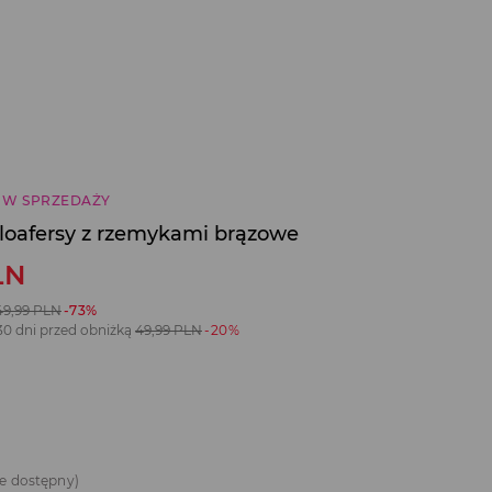
 W SPRZEDAŻY
oafersy z rzemykami brązowe
LN
49,99
PLN
-73%
30 dni przed obniżką
49,99
PLN
-20%
e dostępny)