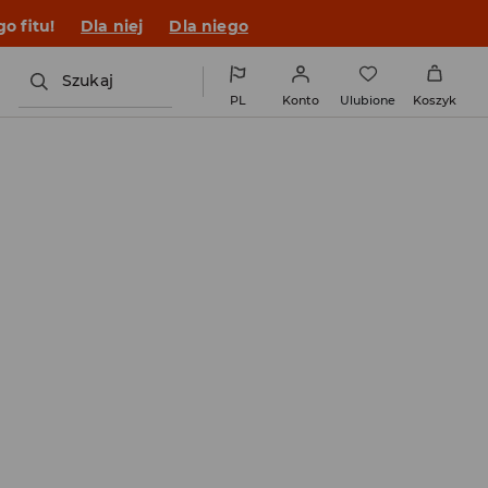
o fitu!
Dla niej
Dla niego
Szukaj
PL
Konto
Ulubione
Koszyk