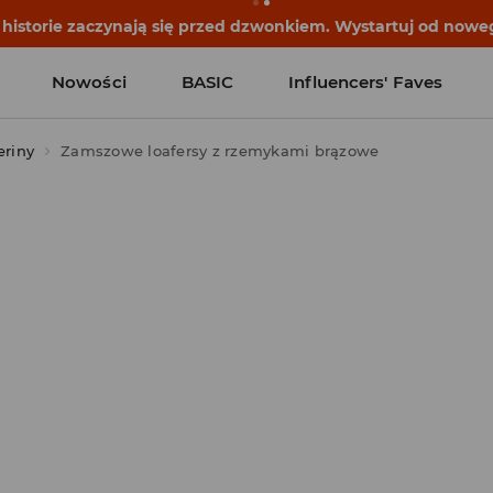
historie zaczynają się przed dzwonkiem. Wystartuj od noweg
Nowości
BASIC
Influencers' Faves
eriny
Zamszowe loafersy z rzemykami brązowe