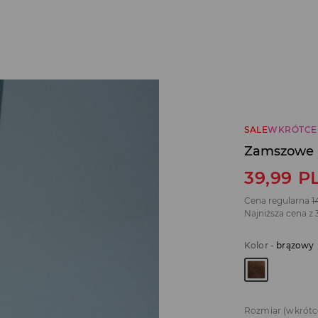
SALE
WKRÓTCE
Zamszowe l
39,99
P
Cena regularna
1
Najniższa cena z 
Kolor
-
brązowy
Rozmiar
(wkrótc