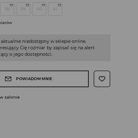
38
39
40
41
miarów
 aktualnie niedostępny w sklepie online.
resujący Cię rozmiar by zapisać się na alert
ący o jego dostępności.
POWIADOM MNIE
w salonie