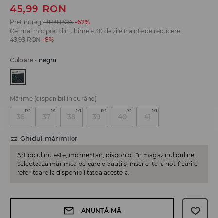
45,99
RON
Preț întreg
119,99
RON
-62%
Cel mai mic preț din ultimele 30 de zile înainte de reducere
49,99
RON
-8%
Culoare
-
negru
Mărime
(disponibil în curând)
36
37
38
39
40
41
Ghidul mărimilor
Articolul nu este, momentan, disponibil în magazinul online.
Selectează mărimea pe care o cauți și înscrie-te la notificările
referitoare la disponibilitatea acesteia.
ANUNȚĂ-MĂ