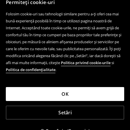
Permiteți cookie-uri
Folosim cookie-uri sau tehnologii similare pentru a-ți oferi cea mai
bună experiență posibilă în timp ce utilizezi pagina noastră de
Internet. Acceptând toate cookie-urile, ne permiți să avem grijă de
confortul tău în timp ce cumperi pe baza propriilor tale preferințe și
obiceiuri, pe măsură ce aliniem afișarea produselor și serviciilor pe
care le oferim cu nevoile tale, sau publicitatea personalizată. Îți poți
modifica oricând alegerea făcând clic pe „Setări”, iar dacă dorești să
afli mai multe informații, citește
Politica privind cookie-urile
si
Politica de confidențialitate
.
OK
Setări