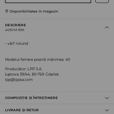
Disponibilitatea în magazin
DESCRIERE
409JM-99X
vârf rotund
Modelul femeie poartă mărimea: 40
Producător
:
LPP S.A.
Łąkowa 39/44, 80-769 Gdańsk
lpp@lppsa.com
COMPOZIȚIE ȘI ÎNTREȚINERE
LIVRARE ȘI RETUR
SUPRAFATA INCALTAMINTEI
:
70% POLIURETAN, 30% POLIESTER