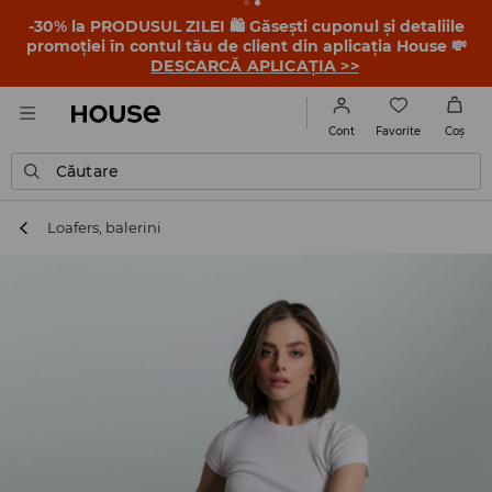
-30% la PRODUSUL ZILEI 🛍️ Găsești cuponul și detaliile
promoției în contul tău de client din aplicația House 💸
DESCARCĂ APLICAȚIA >>
Favorite
Cont
Coş
Căutare
Loafers, balerini