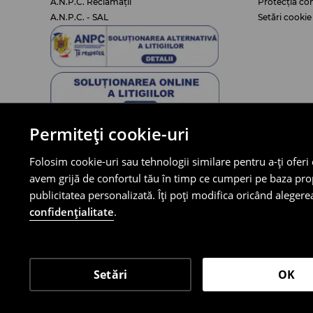
A.N.P.C. Reclamații
Protecția co
A.N.P.C. - SAL
Setări cookie
Permiteți cookie-uri
LPP
Folosim cookie-uri sau tehnologii similare pentru a-ți oferi
Despre noi
avem grijă de confortul tău în timp ce cumperi pe baza propri
Blog House
publicitatea personalizată. Îți poți modifica oricând alegerea
Carieră
confidențialitate
.
LPP ROMANIA FASHION S.R.L., având sediul în București, Ca
Comerțului din București sub nr. J40/17329/2007 având 
Setări
OK
House ©
2026
Toate drepturile rezervate