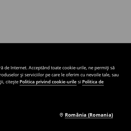
ră de Internet. Acceptând toate cookie-urile, ne permiți să
oduselor și serviciilor pe care le oferim cu nevoile tale, sau
ii, citește
Politica privind cookie-urile
si
Politica de
 Cod Postal: 010735, înmatriculată la Registrul
România (Romania)