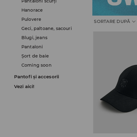
Pantaloni scurţi
Hanorace
Pulovere
SORTARE DUPĂ
Geci, paltoane, sacouri
Blugi, jeans
Pantaloni
Șort de baie
Coming soon
Pantofi și accesorii
Vezi aici!