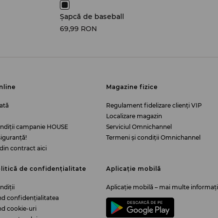
l
Șapcă de baseball
69,99 RON
nline
Magazine fizice
ată
Regulament fidelizare clienți VIP
Localizare magazin
ondiții campanie HOUSE
Serviciul Omnichannel
iguranță!
Termeni și condiții Omnichannel
din contract aici
litică de confidențialitate
Aplicație mobilă
ndiții
Aplicație mobilă – mai multe informați
ind confidențialitatea
ind cookie-uri