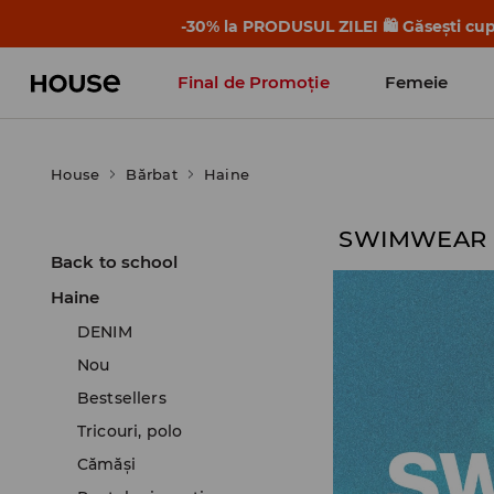
-30% la PRODUSUL ZILEI 🛍️ Găsești cupo
Final de Promoție
Femeie
House
Bărbat
Haine
SWIMWEAR
Back to school
Haine
DENIM
Nou
Bestsellers
Tricouri, polo
Cămăşi