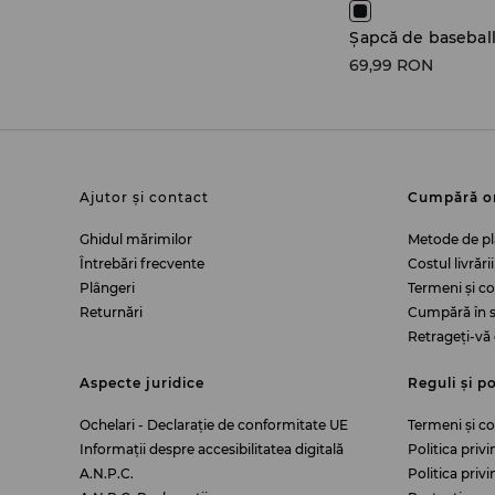
Șapcă de basebal
69,99 RON
Ajutor și contact
Cumpără o
Ghidul mărimilor
Metode de pl
Întrebări frecvente
Costul livrării
Plângeri
Termeni și c
Returnări
Cumpără în s
Retrageți-vă 
Aspecte juridice
Reguli și po
Ochelari - Declarație de conformitate UE
Termeni și co
Informații despre accesibilitatea digitală
Politica priv
A.N.P.C.
Politica priv