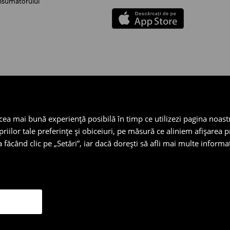
nsumatorului
 cea mai bună experiență posibilă în timp ce utilizezi pagina noast
ilor tale preferințe și obiceiuri, pe măsură ce aliniem afișarea pr
 făcând clic pe „Setări”, iar dacă dorești să afli mai multe informaț
lea Griviței, nr. 84-98 și 100-102, The Mark Tower, Etaj 5, Sector 1,
CUI: RO22418650 (numită în cele ce urmează și LPP RO)