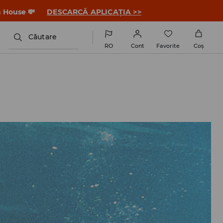
a House 💸
DESCARCĂ APLICAȚIA >>
Căutare
RO
Cont
Favorite
Coş