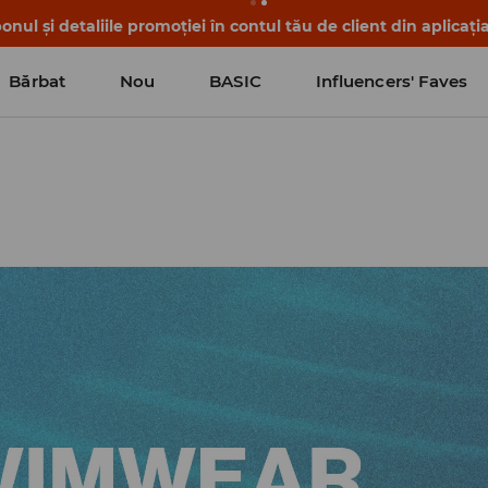
nul și detaliile promoției în contul tău de client din aplicați
Bărbat
Nou
BASIC
Influencers' Faves