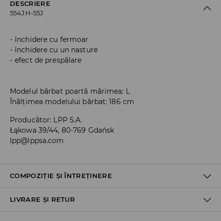
DESCRIERE
554JH-55J
închidere cu fermoar
închidere cu un nasture
efect de prespălare
Modelul bărbat poartă mărimea: L
Înălțimea modelului bărbat: 186 cm
Producător
:
LPP S.A.
Łąkowa 39/44, 80-769 Gdańsk
lpp@lppsa.com
COMPOZIȚIE ȘI ÎNTREȚINERE
LIVRARE ȘI RETUR
PRIMUL MATERIAL
:
100% BUMBAC