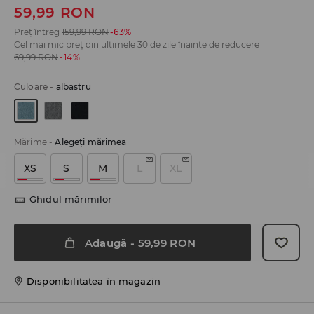
59,99
RON
Preț întreg
159,99
RON
-63%
Cel mai mic preț din ultimele 30 de zile înainte de reducere
69,99
RON
-14%
Culoare
-
albastru
Mărime
-
Alegeţi mărimea
XS
S
M
L
XL
Ghidul mărimilor
Adaugă
-
59,99
RON
Disponibilitatea în magazin