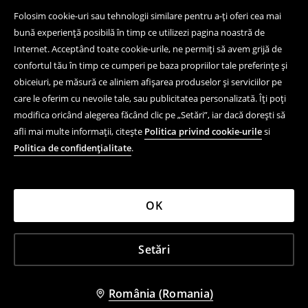
Folosim cookie-uri sau tehnologii similare pentru a-ți oferi cea mai
bună experiență posibilă în timp ce utilizezi pagina noastră de
Internet. Acceptând toate cookie-urile, ne permiți să avem grijă de
confortul tău în timp ce cumperi pe baza propriilor tale preferințe și
obiceiuri, pe măsură ce aliniem afișarea produselor și serviciilor pe
care le oferim cu nevoile tale, sau publicitatea personalizată. Îți poți
modifica oricând alegerea făcând clic pe „Setări”, iar dacă dorești să
afli mai multe informații, citește
Politica privind cookie-urile
si
Politica de confidențialitate
.
OK
Setări
România (Romania)