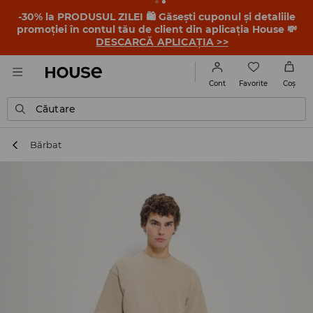
-30% la PRODUSUL ZILEI 🛍️ Găsești cuponul și detaliile
promoției în contul tău de client din aplicația House 💸
DESCARCĂ APLICAȚIA >>
Favorite
Cont
Coş
Căutare
Bărbat