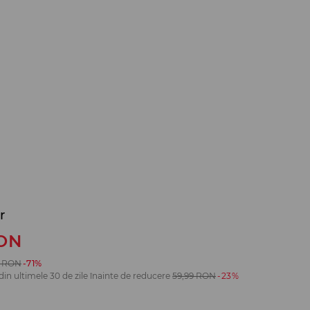
r
ON
RON
-71%
din ultimele 30 de zile înainte de reducere
59,99
RON
-23%