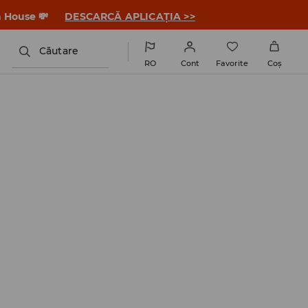
a House 💸
DESCARCĂ APLICAȚIA >>
Căutare
RO
Cont
Favorite
Coş