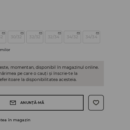
32
30/32
32/32
32/34
34/32
34/34
milor
 este, momentan, disponibil în magazinul online.
ărimea pe care o cauți și înscrie-te la
referitoare la disponibilitatea acesteia.
ANUNȚĂ-MĂ
atea în magazin