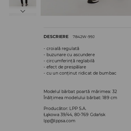
DESCRIERE
7842W-99J
croială regulată
buzunare cu ascundere
circumferință reglabilă
efect de prespălare
cu un conținut ridicat de bumbac
Modelul bărbat poartă mărimea: 32
Înălțimea modelului bărbat: 189 cm
Producător
:
LPP S.A.
Łąkowa 39/44, 80-769 Gdańsk
lpp@lppsa.com