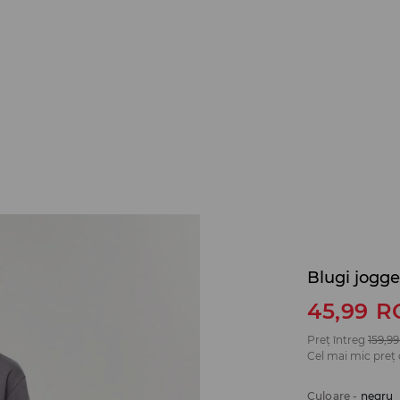
Blugi jogge
45,99
R
Preț întreg
159,99
Cel mai mic preț 
Culoare
-
negru