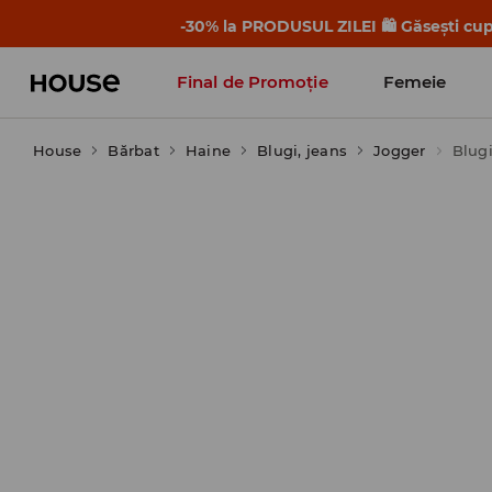
-30% la PRODUSUL ZILEI 🛍️ Găsești cupo
Final de Promoție
Femeie
House
Bărbat
Haine
Blugi, jeans
Jogger
Blugi