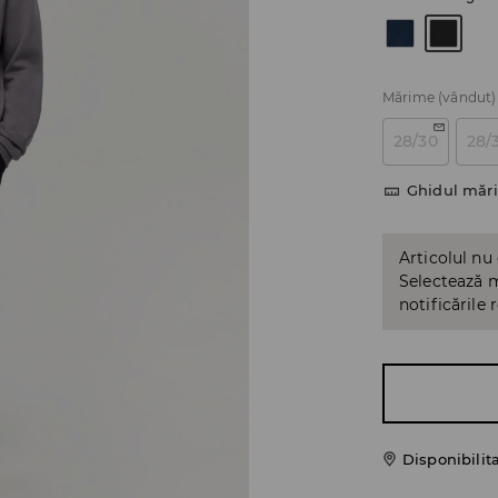
Mărime
(vândut)
28/30
28/
Ghidul mări
Articolul nu
Selectează m
notificările 
Disponibilit