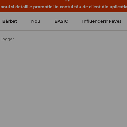
nul și detaliile promoției în contul tău de client din aplicați
Bărbat
Nou
BASIC
Influencers' Faves
 jogger