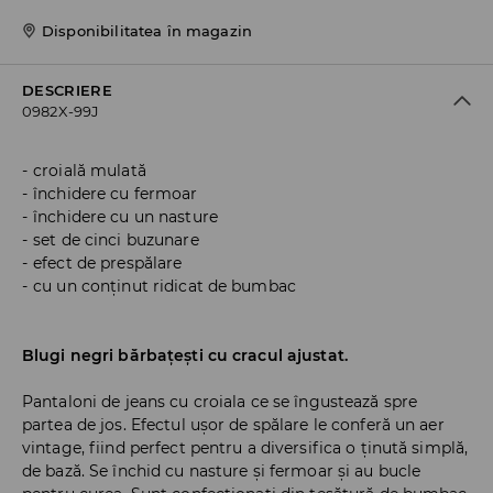
Disponibilitatea în magazin
DESCRIERE
0982X-99J
croială mulată
închidere cu fermoar
închidere cu un nasture
set de cinci buzunare
efect de prespălare
cu un conținut ridicat de bumbac
Blugi negri bărbațești cu cracul ajustat.
Pantaloni de jeans cu croiala ce se îngustează spre
partea de jos. Efectul ușor de spălare le conferă un aer
vintage, fiind perfect pentru a diversifica o ținută simplă,
de bază. Se închid cu nasture și fermoar și au bucle