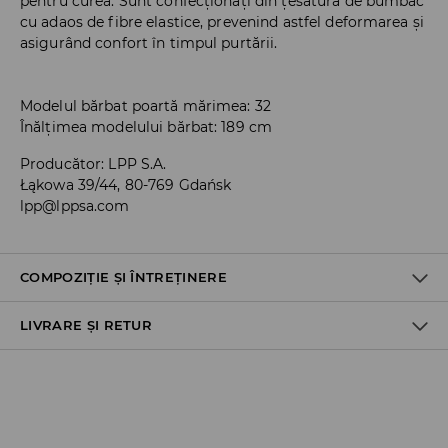
pentru curea. Sunt confecționați din țesătură de bumbac
cu adaos de fibre elastice, prevenind astfel deformarea și
asigurând confort în timpul purtării.
Modelul bărbat poartă mărimea: 32
Înălțimea modelului bărbat: 189 cm
Producător
:
LPP S.A.
Łąkowa 39/44, 80-769 Gdańsk
lpp@lppsa.com
COMPOZIȚIE ȘI ÎNTREȚINERE
LIVRARE ȘI RETUR
Material I
:
98% BUMBAC, 2% ELASTAN
SPĂLĂLAŢI LA MAŞINĂ DE SPĂLAT, MAX. TEMP.30 ° C
Politica de expediere
NU FOLOSIŢI ÎNĂLBITOR
Ridicare din magazin
NU USCAŢI PRIN CENTRIFUGARE
GRATUITĂ