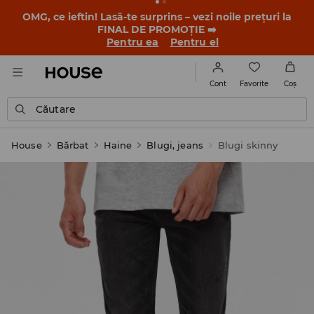
OMG, ce ieftin! Lasă-te surprins – vezi noile prețuri la
FINAL DE PROMOȚIE ➡️
Pentru ea
Pentru el
Favorite
Cont
Coş
Căutare
House
Bărbat
Haine
Blugi, jeans
Blugi skinny