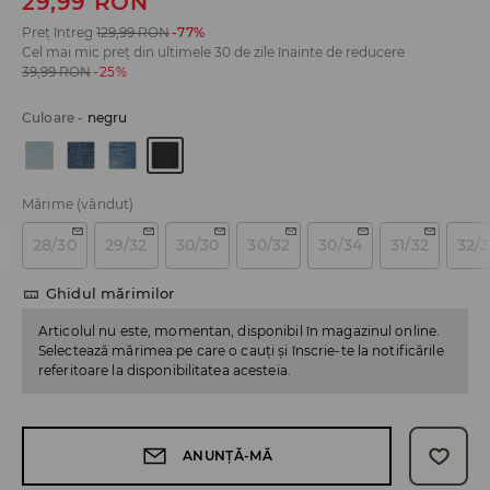
29,99
RON
Preț întreg
129,99
RON
-77%
Cel mai mic preț din ultimele 30 de zile înainte de reducere
39,99
RON
-25%
Culoare
-
negru
Mărime
(vândut)
28/30
29/32
30/30
30/32
30/34
31/32
32/
Ghidul mărimilor
Articolul nu este, momentan, disponibil în magazinul online.
Selectează mărimea pe care o cauți și înscrie-te la notificările
referitoare la disponibilitatea acesteia.
ANUNȚĂ-MĂ