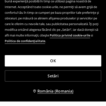
bună experiență posibilă în timp ce utilizezi pagina noastră de
Internet. Acceptând toate cookie-urile, ne permiți să avem grijă de
confortul tău în timp ce cumperi pe baza propriilor tale preferințe și
obiceiuri, pe măsură ce aliniem afișarea produselor și serviciilor pe
care le oferim cu nevoile tale, sau publicitatea personalizată. Îți poți
modifica oricând alegerea făcând clic pe „Setări”, iar dacă dorești să
afli mai multe informații, citește
Politica privind cookie-urile
si
Politica de confidențialitate
.
OK
Setări
România (Romania)