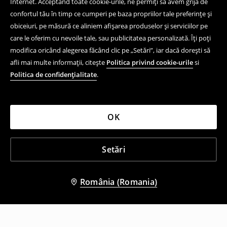
Internet. Acceptând toate cookie-urile, ne permiți să avem grijă de
confortul tău în timp ce cumperi pe baza propriilor tale preferințe și
obiceiuri, pe măsură ce aliniem afișarea produselor și serviciilor pe
care le oferim cu nevoile tale, sau publicitatea personalizată. Îți poți
modifica oricând alegerea făcând clic pe „Setări”, iar dacă dorești să
afli mai multe informații, citește
Politica privind cookie-urile
si
Politica de confidențialitate
.
OK
Setări
România (Romania)