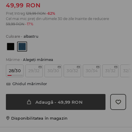
49,99
RON
Preț întreg
129,99
RON
-62%
Cel mai mic preț din ultimele 30 de zile înainte de reducere
59,99
RON
-17%
Culoare
-
albastru
Mărime
-
Alegeţi mărimea
28/30
29/32
30/30
30/32
30/34
31/32
32/
Ghidul mărimilor
Adaugă
-
49,99
RON
Disponibilitatea în magazin