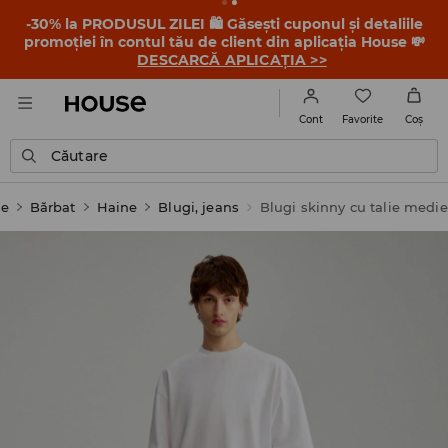
-30% la PRODUSUL ZILEI 🛍️ Găsești cuponul și detaliile
promoției în contul tău de client din aplicația House 💸
DESCARCĂ APLICAȚIA >>
Favorite
Cont
Coş
Căutare
e
Bărbat
Haine
Blugi, jeans
Blugi skinny cu talie medie