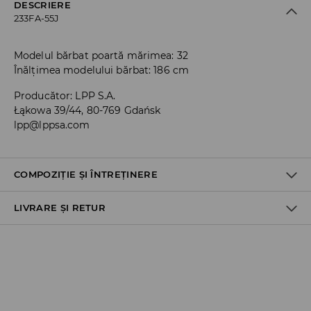
DESCRIERE
233FA-55J
Modelul bărbat poartă mărimea: 32
Înălțimea modelului bărbat: 186 cm
Producător
:
LPP S.A.
Łąkowa 39/44, 80-769 Gdańsk
lpp@lppsa.com
COMPOZIȚIE ȘI ÎNTREȚINERE
LIVRARE ȘI RETUR
PRIMUL MATERIAL
:
98% BUMBAC, 2% ELASTAN
NU FOLOSIŢI ÎNĂLBITOR
Politica de expediere
CĂLCAŢI LA TEMP.MAX. 110 ° C - FĂRĂ ABUR
Ridicare din magazin
NU SE CURĂŢA CHIMIC
GRATUITĂ
3-6 zile lucrătoare