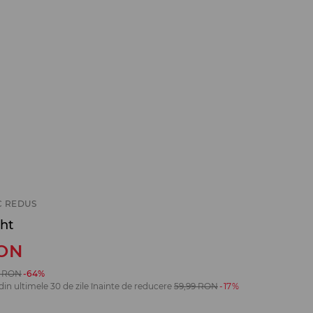
C REDUS
ght
ON
RON
-64%
din ultimele 30 de zile înainte de reducere
59,99
RON
-17%