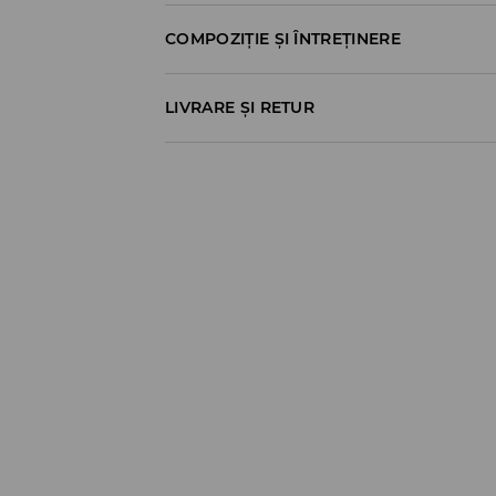
COMPOZIȚIE ȘI ÎNTREȚINERE
100% BUMBAC
LIVRARE ȘI RETUR
Politica de expediere
Ridicare din magazin
GRATUITĂ
3-6 zile lucrătoare
Cargus Ship&Go - plata online:
10,99 RON
*
3-6 zile lucrătoare
FanCourier Collect Point - plata online:
10,99 RON
*
3-6 zile lucrătoare
Cargus Ship&Go - plata la livrare:
(Nu accept numerar)
13,99 RON
*
3-6 zile lucrătoare