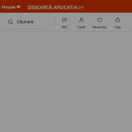
a House 💸
DESCARCĂ APLICAȚIA >>
Căutare
RO
Cont
Favorite
Coş