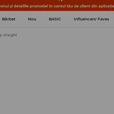
nul și detaliile promoției în contul tău de client din aplicați
Bărbat
Nou
BASIC
Influencers' Faves
i straight