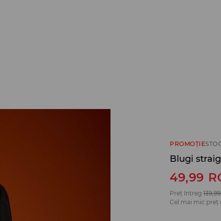
PROMOȚIE
STO
Blugi strai
49,99
R
Preț întreg
139,99
Cel mai mic preț 