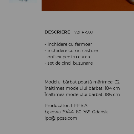
DESCRIERE
721IR-50J
închidere cu fermoar
închidere cu un nasture
orificii pentru curea
set de cinci buzunare
Modelul bărbat poartă mărimea: 32
Înălțimea modelului bărbat: 184 cm
Înălțimea modelului bărbat: 186 cm
Producător
:
LPP S.A.
Łąkowa 39/44, 80-769 Gdańsk
lpp@lppsa.com