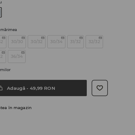
u
i mărimea
32
30/30
30/32
30/34
31/32
32/32
32
36/34
milor
Adaugă
-
49,99
RON
atea în magazin