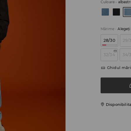
Culoare
-
albastr
Mărime
-
Alegeţ
28/30
29/
32/34
34/
Ghidul mări
Disponibilit