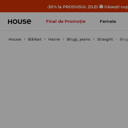
-30% la PRODUSUL ZILEI 🛍️ Găsești cupo
Final de Promoție
Femeie
House
Bărbat
Haine
Blugi, jeans
Straight
Blug