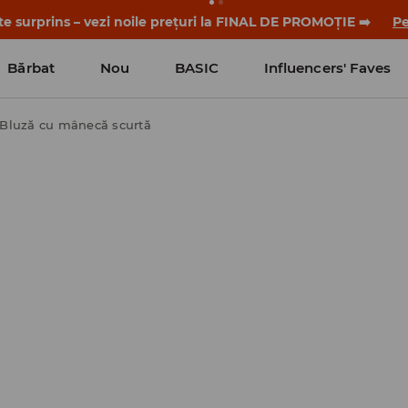
-te surprins – vezi noile prețuri la FINAL DE PROMOȚIE ➡️
Pe
Bărbat
Nou
BASIC
Influencers' Faves
Bluză cu mânecă scurtă