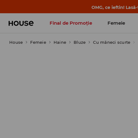
OMG, ce ieftin! Lasă
Final de Promoție
Femeie
House
Femeie
Haine
Bluze
Cu mâneci scurte