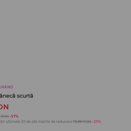
CURÂND
ânecă scurtă
ON
RON
-57%
din ultimele 30 de zile înainte de reducere
79,99
RON
-25%