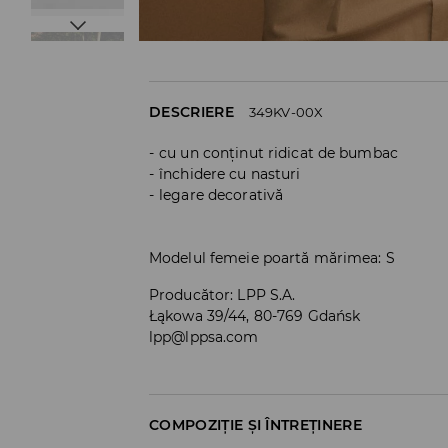
DESCRIERE
349KV-00X
cu un conținut ridicat de bumbac
închidere cu nasturi
legare decorativă
Modelul femeie poartă mărimea: S
Producător
:
LPP S.A.
Łąkowa 39/44, 80-769 Gdańsk
lpp@lppsa.com
COMPOZIȚIE ȘI ÎNTREȚINERE