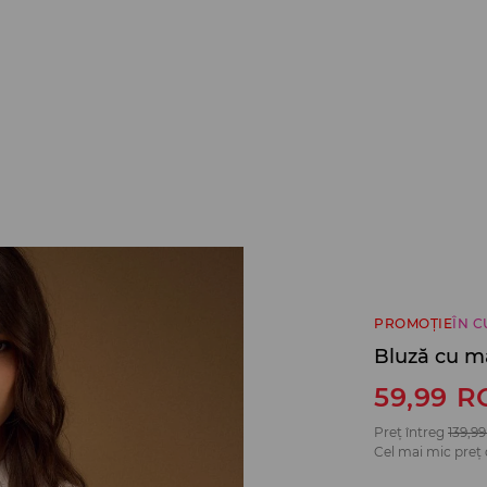
PROMOȚIE
ÎN 
Bluză cu m
59,99
R
Preț întreg
139,99
Cel mai mic preț 