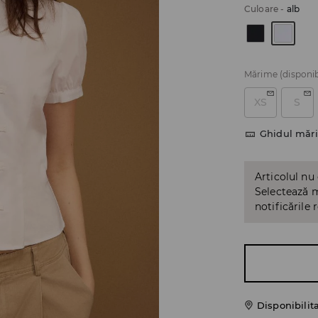
Culoare
-
alb
Mărime
(disponib
XS
S
Ghidul mări
Articolul nu
Selectează m
notificările 
Disponibilit