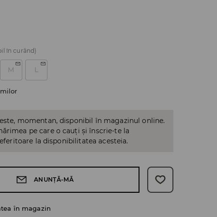
il în curând)
M
L
milor
 este, momentan, disponibil în magazinul online.
ărimea pe care o cauți și înscrie-te la
referitoare la disponibilitatea acesteia.
ANUNȚĂ-MĂ
atea în magazin