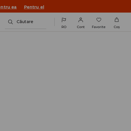
ntru ea
Pentru el
Căutare
RO
Cont
Favorite
Coş