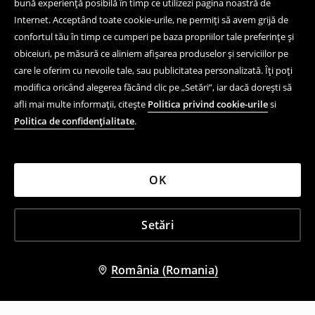
bună experiență posibilă în timp ce utilizezi pagina noastră de
Internet. Acceptând toate cookie-urile, ne permiți să avem grijă de
confortul tău în timp ce cumperi pe baza propriilor tale preferințe și
obiceiuri, pe măsură ce aliniem afișarea produselor și serviciilor pe
care le oferim cu nevoile tale, sau publicitatea personalizată. Îți poți
modifica oricând alegerea făcând clic pe „Setări”, iar dacă dorești să
afli mai multe informații, citește
Politica privind cookie-urile
si
Politica de confidențialitate
.
OK
Setări
România (Romania)