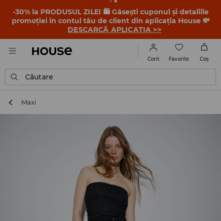
-30% la PRODUSUL ZILEI 🛍️ Găsești cuponul și detaliile
promoției în contul tău de client din aplicația House 💸
DESCARCĂ APLICAȚIA >>
Favorite
Cont
Coş
Căutare
Maxi