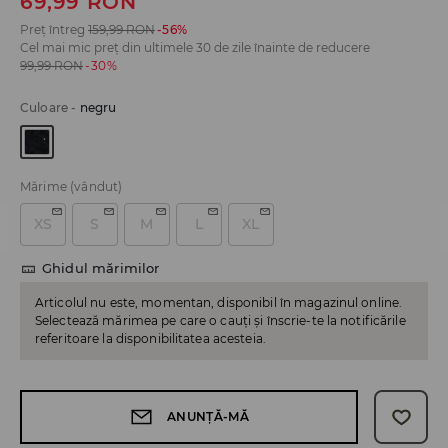
69,99
RON
Preț întreg
159,99
RON
-56%
Cel mai mic preț din ultimele 30 de zile înainte de reducere
99,99
RON
-30%
Culoare
-
negru
Mărime
(vândut)
XS
S
M
L
XL
Ghidul mărimilor
Articolul nu este, momentan, disponibil în magazinul online.
Selectează mărimea pe care o cauți și înscrie-te la notificările
referitoare la disponibilitatea acesteia.
ANUNȚĂ-MĂ