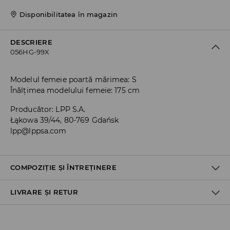
Disponibilitatea în magazin
DESCRIERE
056HG-99X
Modelul femeie poartă mărimea: S
Înălțimea modelului femeie: 175 cm
Producător
:
LPP S.A.
Łąkowa 39/44, 80-769 Gdańsk
lpp@lppsa.com
COMPOZIȚIE ȘI ÎNTREȚINERE
LIVRARE ȘI RETUR
PRIMUL MATERIAL
:
98% POLIAMIDĂ, 2% ELASTAN
PRIMA CAPTUSEALA
:
100% POLIESTER
Politica de expediere
SPĂLAŢI SEPARAT SAU ÎMPREUNA CU CULORI SIMILARE