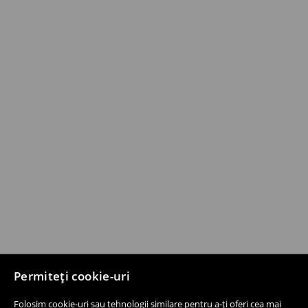
Permiteți cookie-uri
Folosim cookie-uri sau tehnologii similare pentru a-ți oferi cea mai