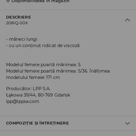
Disponibilitatea în magazin
DESCRIERE
208IQ-00X
mâneci lungi
cu un conținut ridicat de viscoză
Modelul femeie poartă mărimea: S
Modelul femeie poartă mărimea: S/36. Înălțimea
modelului femeie: 171 cm
Producător
:
LPP S.A.
Łąkowa 39/44, 80-769 Gdańsk
lpp@lppsa.com
COMPOZIȚIE ȘI ÎNTREȚINERE