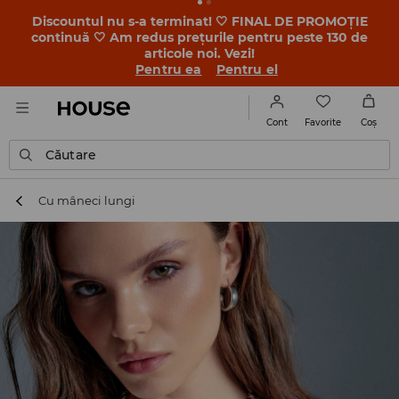
-30% la PRODUSUL ZILEI 🛍️ Găsești cuponul și detaliile
promoției în contul tău de client din aplicația House 💸
DESCARCĂ APLICAȚIA >>
Favorite
Cont
Coş
Căutare
Cu mâneci lungi