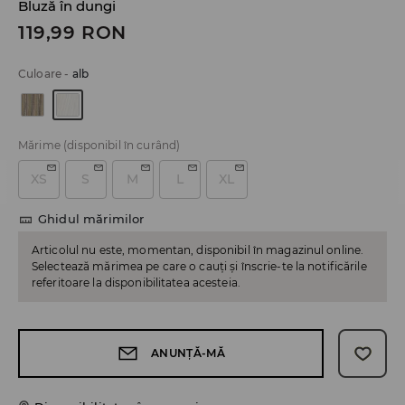
Bluză în dungi
119,99
RON
Culoare
-
alb
Mărime
(disponibil în curând)
XS
S
M
L
XL
Ghidul mărimilor
Articolul nu este, momentan, disponibil în magazinul online.
Selectează mărimea pe care o cauți și înscrie-te la notificările
referitoare la disponibilitatea acesteia.
ANUNȚĂ-MĂ