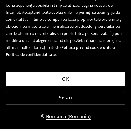
bună experiență posibilă în timp ce utilizezi pagina noastră de
Internet. Acceptând toate cookie-urile, ne permiți să avem grijă de
confortul tău în timp ce cumperi pe baza propriilor tale preferințe și
obiceiuri, pe măsură ce aliniem afișarea produselor și serviciilor pe
care le oferim cu nevoile tale, sau publicitatea personalizată. Îți poți
modifica oricând alegerea făcând clic pe „Setări”, iar dacă dorești să
afli mai multe informații, citește
Politica privind cookie-urile
si
Politica de confidențialitate
.
OK
Setări
România (Romania)