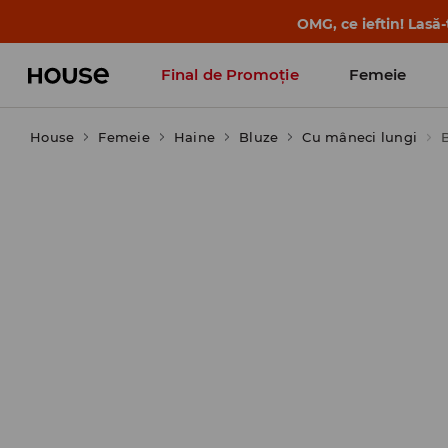
OMG, ce ieftin! Lasă
Final de Promoție
Femeie
House
Femeie
Haine
Bluze
Cu mâneci lungi