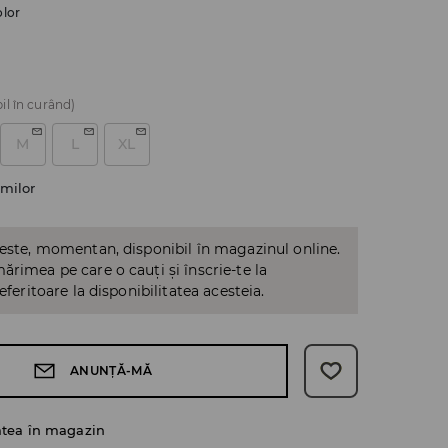
olor
il în curând)
M
L
XL
milor
 este, momentan, disponibil în magazinul online.
ărimea pe care o cauți și înscrie-te la
referitoare la disponibilitatea acesteia.
ANUNȚĂ-MĂ
atea în magazin