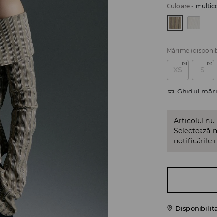
Culoare
-
multic
Mărime
(disponib
XS
S
Ghidul mări
Articolul nu
Selectează m
notificările 
Disponibilit