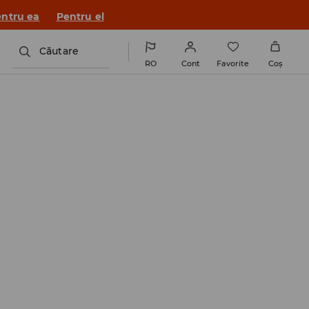
ntru ea
Pentru el
Căutare
RO
Cont
Favorite
Coş