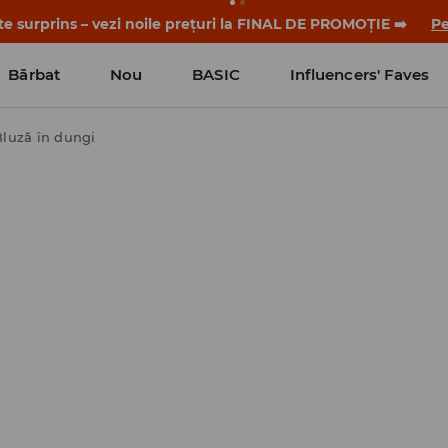
-te surprins – vezi noile prețuri la FINAL DE PROMOȚIE ➡️
Pe
Bărbat
Nou
BASIC
Influencers' Faves
Bluză în dungi