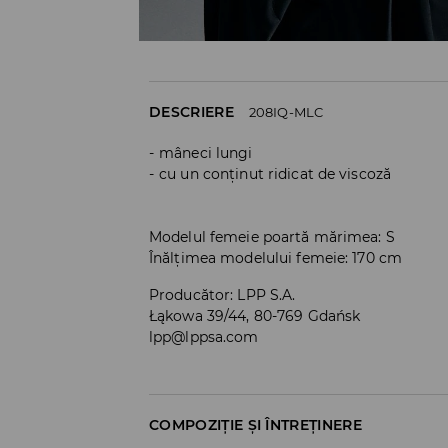
DESCRIERE
208IQ-MLC
mâneci lungi
cu un conținut ridicat de viscoză
Modelul femeie poartă mărimea: S
Înălțimea modelului femeie: 170 cm
Producător
:
LPP S.A.
Łąkowa 39/44, 80-769 Gdańsk
lpp@lppsa.com
COMPOZIȚIE ȘI ÎNTREȚINERE