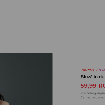
PROMOȚIE
ÎN 
Bluză în du
59,99
R
Preț întreg
119,99
Cel mai mic preț 