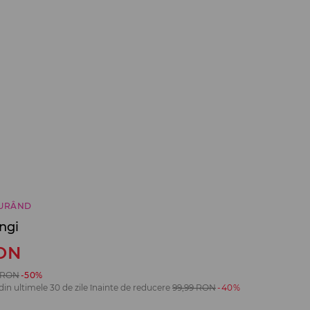
CURÂND
ngi
ON
RON
-50%
din ultimele 30 de zile înainte de reducere
99,99
RON
-40%