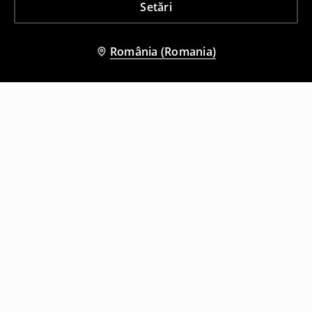
Setări
România (Romania)
Și alți clienți au ales