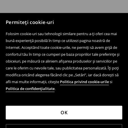
Permiteți cookie-uri
Folosim cookie-uri sau tehnologii similare pentru a-ți oferi cea mai
bună experiență posibilă în timp ce utilizezi pagina noastră de
Internet. Acceptând toate cookie-urile, ne permiți să avem grijă de
confortul tău în timp ce cumperi pe baza propriilor tale preferințe și
obiceiuri, pe măsură ce aliniem afișarea produselor și serviciilor pe
care le oferim cu nevoile tale, sau publicitatea personalizată. Îți poți
modifica oricând alegerea făcând clic pe „Setări”, iar dacă dorești să
afli mai multe informații, citește
Politica privind cookie-urile
si
Politica de confidențialitate
.
OK