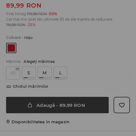
89,99
RON
Preț întreg
179,99
RON
-50%
Cel mai mic preț din ultimele 30 de zile înainte de reducere
119,99
RON
-25%
Culoare
-
roșu
Mărime
-
Alegeţi mărimea
XS
S
M
L
Ghidul mărimilor
Adaugă
-
89,99
RON
Disponibilitatea în magazin