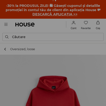
-30% la PRODUSUL ZILEI 🛍️ Găsești cuponul și detaliile
promoției în contul tău de client din aplicația House 💸
DESCARCĂ APLICAȚIA >>
Favorite
Cont
Coş
Căutare
Oversized, loose