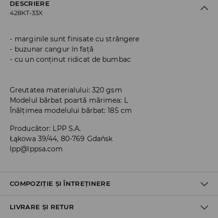
DESCRIERE
428KT-33X
marginile sunt finisate cu strângere
buzunar cangur în față
cu un conținut ridicat de bumbac
Greutatea materialului: 320 gsm
Modelul bărbat poartă mărimea: L
Înălțimea modelului bărbat: 185 cm
Producător
:
LPP S.A.
Łąkowa 39/44, 80-769 Gdańsk
lpp@lppsa.com
COMPOZIȚIE ȘI ÎNTREȚINERE
LIVRARE ȘI RETUR
60% BUMBAC, 40% POLIESTER