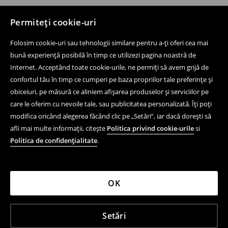
Permiteți cookie-uri
Folosim cookie-uri sau tehnologii similare pentru a-ți oferi cea mai
bună experiență posibilă în timp ce utilizezi pagina noastră de
Internet. Acceptând toate cookie-urile, ne permiți să avem grijă de
confortul tău în timp ce cumperi pe baza propriilor tale preferințe și
obiceiuri, pe măsură ce aliniem afișarea produselor și serviciilor pe
care le oferim cu nevoile tale, sau publicitatea personalizată. Îți poți
modifica oricând alegerea făcând clic pe „Setări”, iar dacă dorești să
afli mai multe informații, citește
Politica privind cookie-urile
si
Politica de confidențialitate
.
OK
Setări