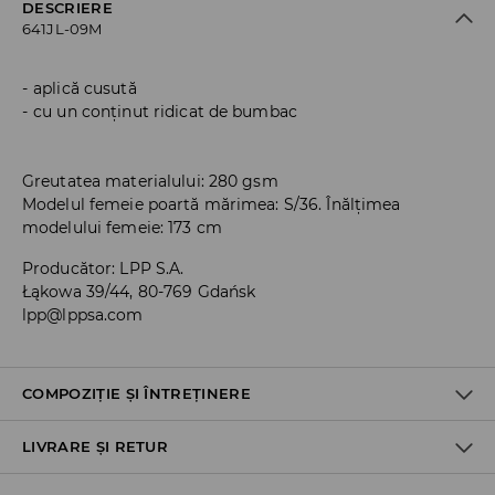
DESCRIERE
641JL-09M
aplică cusută
cu un conținut ridicat de bumbac
Greutatea materialului: 280 gsm
Modelul femeie poartă mărimea: S/36. Înălțimea
modelului femeie: 173 cm
Producător
:
LPP S.A.
Łąkowa 39/44, 80-769 Gdańsk
lpp@lppsa.com
COMPOZIȚIE ȘI ÎNTREȚINERE
LIVRARE ȘI RETUR
PRIMUL MATERIAL
:
60% BUMBAC, 40% POLIESTER
NU CĂLCAŢI PRINTURILE ŞI APLICAŢIILE