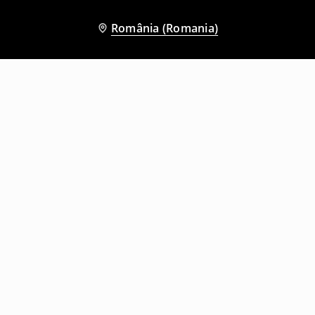
România (Romania)
Și alți clienți au ales
Bluză sport
Bluză sport cu imprimeu