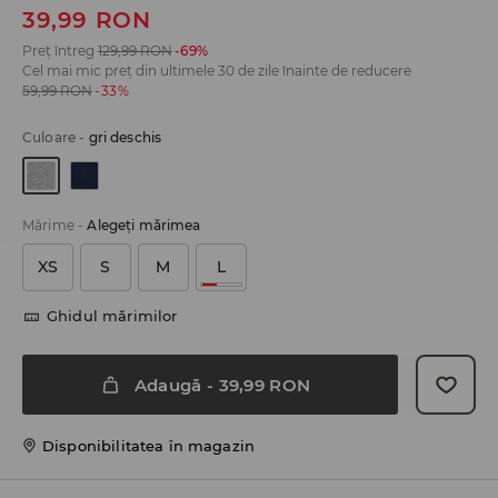
39,99
RON
Preț întreg
129,99
RON
-69%
Cel mai mic preț din ultimele 30 de zile înainte de reducere
59,99
RON
-33%
Culoare
-
gri deschis
Mărime
-
Alegeţi mărimea
XS
S
M
L
Ghidul mărimilor
Adaugă
-
39,99
RON
Disponibilitatea în magazin