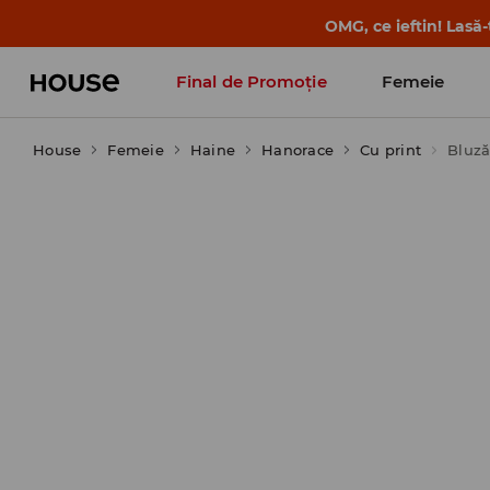
OMG, ce ieftin! Lasă
Final de Promoție
Femeie
House
Femeie
Haine
Hanorace
Cu print
Bluză