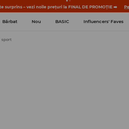
-te surprins – vezi noile prețuri la FINAL DE PROMOȚIE ➡️
Pe
Bărbat
Nou
BASIC
Influencers' Faves
 sport