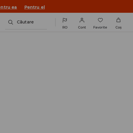
ntru ea
Pentru el
Căutare
RO
Cont
Favorite
Coş