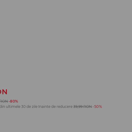
ON
RON
-80%
din ultimele 30 de zile înainte de reducere
39,99
RON
-50%