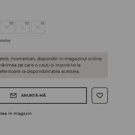
M
L
XL
milor
 este, momentan, disponibil în magazinul online.
ărimea pe care o cauți și înscrie-te la
referitoare la disponibilitatea acesteia.
ANUNȚĂ-MĂ
atea în magazin