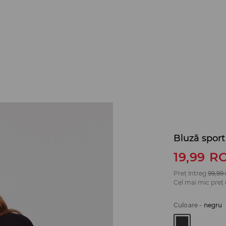
Bluză sport
19,99
R
Preț întreg
99,99
Cel mai mic preț 
Culoare
-
negru