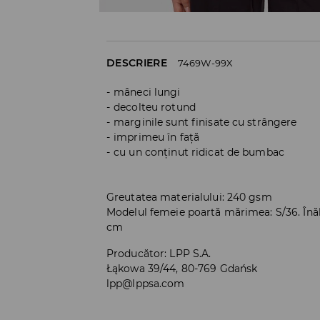
DESCRIERE
7469W-99X
mâneci lungi
decolteu rotund
marginile sunt finisate cu strângere
imprimeu în față
cu un conținut ridicat de bumbac
Greutatea materialului: 240 gsm
Modelul femeie poartă mărimea: S/36. Înă
cm
Producător
:
LPP S.A.
Łąkowa 39/44, 80-769 Gdańsk
lpp@lppsa.com