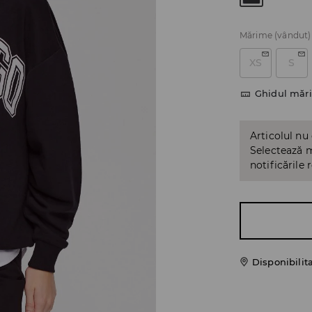
Mărime
(vândut)
XS
S
Ghidul mări
Articolul nu
Selectează m
notificările 
Disponibilit