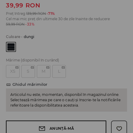
39,99
RON
Preț întreg
139,99
RON
-71%
Cel mai mic preț din ultimele 30 de zile înainte de reducere
59,99
RON
-33%
Culoare
-
dungi
Mărime
(disponibil în curând)
XS
S
M
L
Ghidul mărimilor
Articolul nu este, momentan, disponibil în magazinul online.
Selectează mărimea pe care o cauți și înscrie-te la notificările
referitoare la disponibilitatea acesteia.
ANUNȚĂ-MĂ