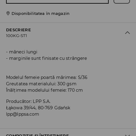
Disponibilitatea în magazin
DESCRIERE
100KG-ST1
mâneci lungi
marginile sunt finisate cu strângere
Modelul femeie poartă mărimea: S/36
Greutatea materialului: 300 gsm
Înălțimea modelului femeie: 170 cm
Producător
:
LPP S.A.
Łąkowa 39/44, 80-769 Gdańsk
lpp@lppsa.com
COMPOZIȚIE ȘI ÎNTREȚINERE