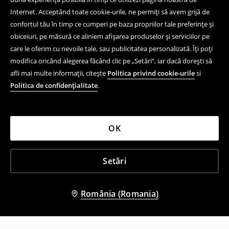
Internet. Acceptând toate cookie-urile, ne permiți să avem grijă de
confortul tău în timp ce cumperi pe baza propriilor tale preferințe și
obiceiuri, pe măsură ce aliniem afișarea produselor și serviciilor pe
care le oferim cu nevoile tale, sau publicitatea personalizată. Îți poți
modifica oricând alegerea făcând clic pe „Setări”, iar dacă dorești să
afli mai multe informații, citește
Politica privind cookie-urile
si
Politica de confidențialitate
.
OK
Setări
România (Romania)