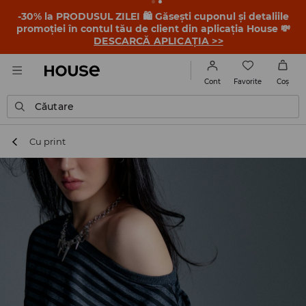
-30% la PRODUSUL ZILEI 🛍️ Găsești cuponul și detaliile
promoției în contul tău de client din aplicația House 💸
DESCARCĂ APLICAȚIA >>
Favorite
Cont
Coş
Căutare
Cu print