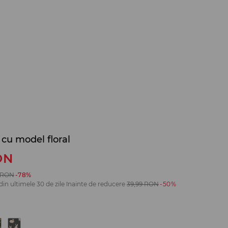
 cu model floral
ON
RON
-78%
din ultimele 30 de zile înainte de reducere
39,99
RON
-50%