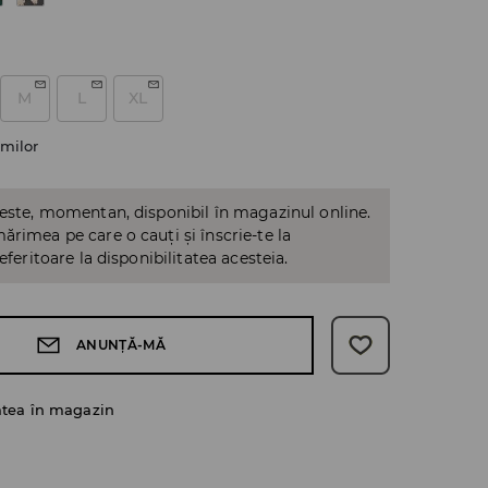
M
L
XL
milor
 este, momentan, disponibil în magazinul online.
ărimea pe care o cauți și înscrie-te la
referitoare la disponibilitatea acesteia.
ANUNȚĂ-MĂ
atea în magazin