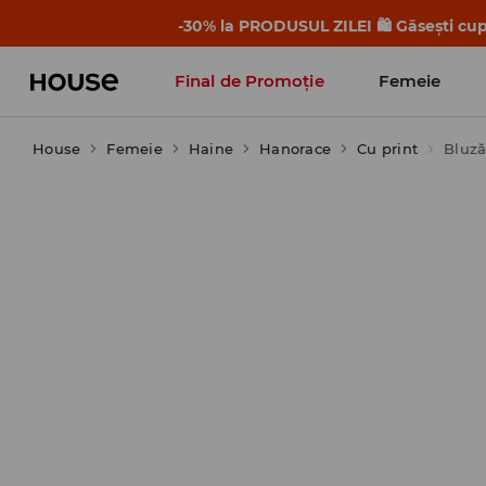
-30% la PRODUSUL ZILEI 🛍️ Găsești cupo
Final de Promoție
Femeie
House
Femeie
Haine
Hanorace
Cu print
Bluză