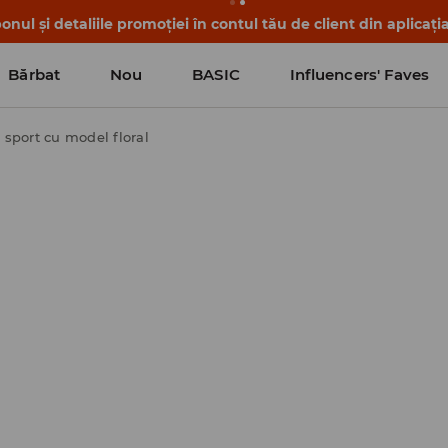
nul și detaliile promoției în contul tău de client din aplicați
Bărbat
Nou
BASIC
Influencers' Faves
 sport cu model floral