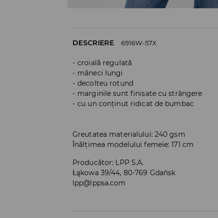
DESCRIERE
6916W-57X
croială regulată
mâneci lungi
decolteu rotund
marginile sunt finisate cu strângere
cu un conținut ridicat de bumbac
Greutatea materialului: 240 gsm
Înălțimea modelului femeie: 171 cm
Producător
:
LPP S.A.
Łąkowa 39/44, 80-769 Gdańsk
lpp@lppsa.com