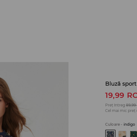
Bluză sport
19,99
R
Preț întreg
89,99
Cel mai mic preț 
Culoare
-
indigo