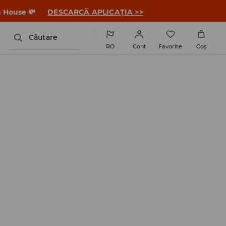
a House 💸
DESCARCĂ APLICAȚIA >>
Căutare
RO
Cont
Favorite
Coş