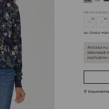
Mărime
(vândut)
XS
S
Ghidul mări
Articolul nu
Selectează m
notificările 
Disponibilit