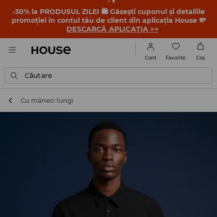
-30% la PRODUSUL ZILEI 🛍️ Găsești cuponul și detaliile
promoției în contul tău de client din aplicația House 💸
DESCARCĂ APLICAȚIA >>
Favorite
Cont
Coş
Căutare
Cu mâneci lungi