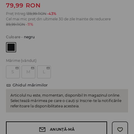
79,99
RON
Preț întreg
139,99
RON
-43%
Cel mai mic preț din ultimele 30 de zile înainte de reducere
89,99
RON
-11%
Culoare
-
negru
Mărime
(vândut)
S
M
L
Ghidul mărimilor
Articolul nu este, momentan, disponibil în magazinul online.
Selectează mărimea pe care o cauți și înscrie-te la notificările
referitoare la disponibilitatea acesteia.
ANUNȚĂ-MĂ