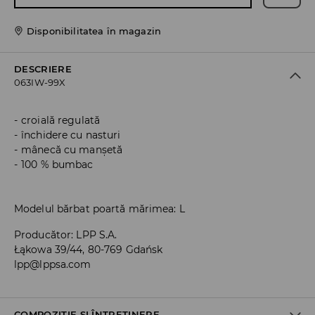
Disponibilitatea în magazin
DESCRIERE
063IW-99X
croială regulată
închidere cu nasturi
mânecă cu manșetă
100 % bumbac
Modelul bărbat poartă mărimea: L
Producător
:
LPP S.A.
Łąkowa 39/44, 80-769 Gdańsk
lpp@lppsa.com
COMPOZIȚIE ȘI ÎNTREȚINERE