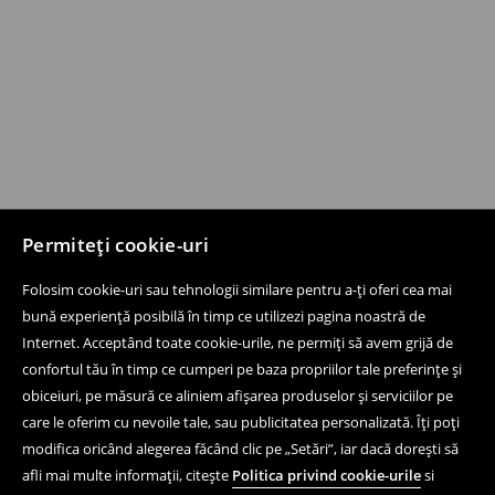
Permiteți cookie-uri
Folosim cookie-uri sau tehnologii similare pentru a-ți oferi cea mai
bună experiență posibilă în timp ce utilizezi pagina noastră de
Internet. Acceptând toate cookie-urile, ne permiți să avem grijă de
confortul tău în timp ce cumperi pe baza propriilor tale preferințe și
obiceiuri, pe măsură ce aliniem afișarea produselor și serviciilor pe
care le oferim cu nevoile tale, sau publicitatea personalizată. Îți poți
modifica oricând alegerea făcând clic pe „Setări”, iar dacă dorești să
afli mai multe informații, citește
Politica privind cookie-urile
si