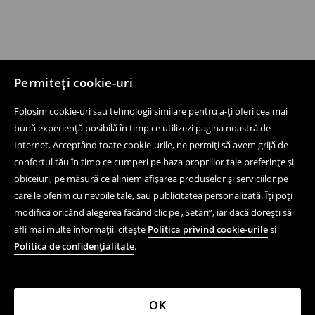
Permiteți cookie-uri
Folosim cookie-uri sau tehnologii similare pentru a-ți oferi cea mai
bună experiență posibilă în timp ce utilizezi pagina noastră de
Internet. Acceptând toate cookie-urile, ne permiți să avem grijă de
confortul tău în timp ce cumperi pe baza propriilor tale preferințe și
obiceiuri, pe măsură ce aliniem afișarea produselor și serviciilor pe
care le oferim cu nevoile tale, sau publicitatea personalizată. Îți poți
modifica oricând alegerea făcând clic pe „Setări”, iar dacă dorești să
afli mai multe informații, citește
Politica privind cookie-urile
si
Politica de confidențialitate
.
OK