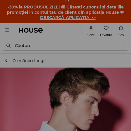
-30% la PRODUSUL ZILEI 🛍️ Găsești cuponul și detaliile
promoției în contul tău de client din aplicația House 💸
DESCARCĂ APLICAȚIA >>
Favorite
Cont
Coş
Căutare
Cu mâneci lungi