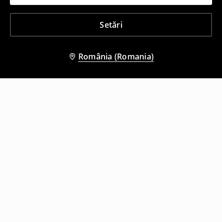
Setări
România (Romania)
Și alți clienți au ales