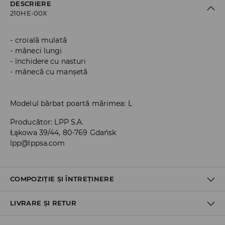
DESCRIERE
210HE-00X
croială mulată
mâneci lungi
închidere cu nasturi
mânecă cu manșetă
Modelul bărbat poartă mărimea: L
Producător
:
LPP S.A.
Łąkowa 39/44, 80-769 Gdańsk
lpp@lppsa.com
COMPOZIȚIE ȘI ÎNTREȚINERE
LIVRARE ȘI RETUR
PRIMUL MATERIAL
:
65% POLIESTER, 35% BUMBAC