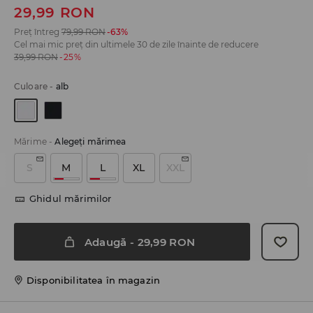
29,99
RON
Preț întreg
79,99
RON
-63%
Cel mai mic preț din ultimele 30 de zile înainte de reducere
39,99
RON
-25%
Culoare
-
alb
Mărime
-
Alegeţi mărimea
S
M
L
XL
XXL
Ghidul mărimilor
Adaugă
-
29,99
RON
Disponibilitatea în magazin