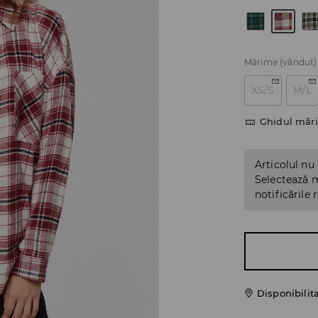
Mărime
(vândut)
XS/S
M/L
Ghidul mări
Articolul nu
Selectează m
notificările 
Disponibilit