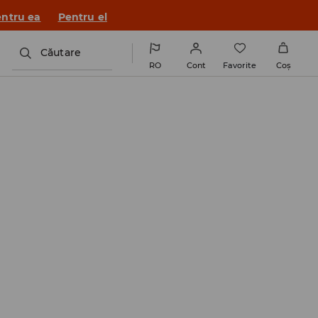
a House 💸
DESCARCĂ APLICAȚIA >>
Căutare
RO
Cont
Favorite
Coş