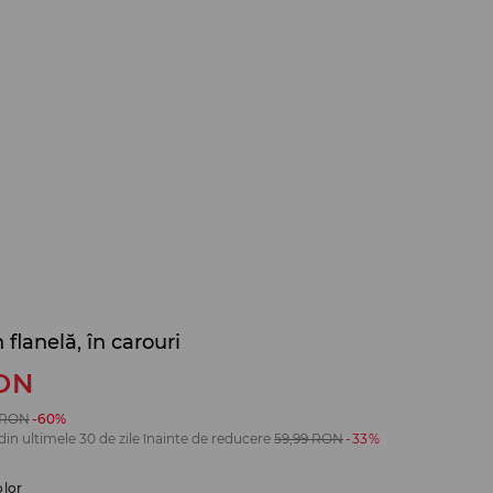
flanelă, în carouri
ON
RON
-60%
din ultimele 30 de zile înainte de reducere
59,99
RON
-33%
olor