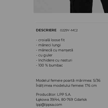
DESCRIERE
0229Y-MC2
croială loose fit
mâneci lungi
mânecă cu manșetă
cu guler
închidere cu nasturi
100 % bumbac
Modelul femeie poartă mărimea: S/36
Înălțimea modelului femeie: 176 cm
Producător
:
LPP S.A.
Łąkowa 39/44, 80-769 Gdańsk
lpp@lppsa.com