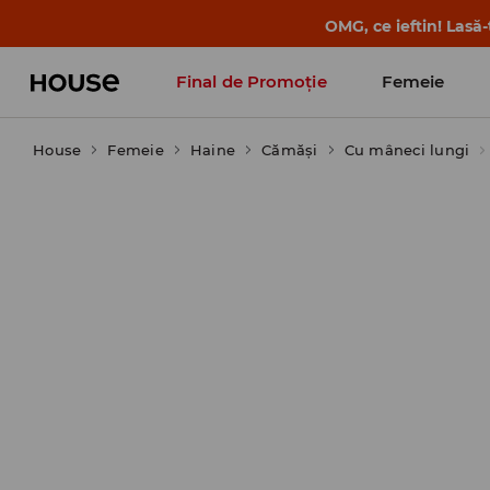
-30% la PRODUSUL ZILEI 🛍️ Găsești cupo
Final de Promoție
Femeie
House
Femeie
Haine
Cămăşi
Cu mâneci lungi