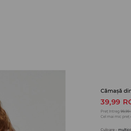
Cămașă din 
39,99
R
Preț întreg
99,99
Cel mai mic preț 
Culoare
-
multic