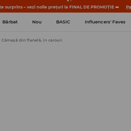
nul și detaliile promoției în contul tău de client din aplicați
Bărbat
Nou
BASIC
Influencers' Faves
Cămașă din flanelă, în carouri