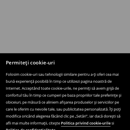
Permiteți cookie-uri
Folosim cookie-uri sau tehnologii similare pentru a-ți oferi cea mai
bună experiență posibilă în timp ce utilizezi pagina noastră de
Internet. Acceptând toate cookie-urile, ne permiți să avem grijă de
confortul tău în timp ce cumperi pe baza propriilor tale preferințe și
obiceiuri, pe măsură ce aliniem afișarea produselor și serviciilor pe
care le oferim cu nevoile tale, sau publicitatea personalizată. Îți poți
modifica oricând alegerea făcând clic pe „Setări”, iar dacă dorești să
afli mai multe informații, citește
Politica privind cookie-urile
si