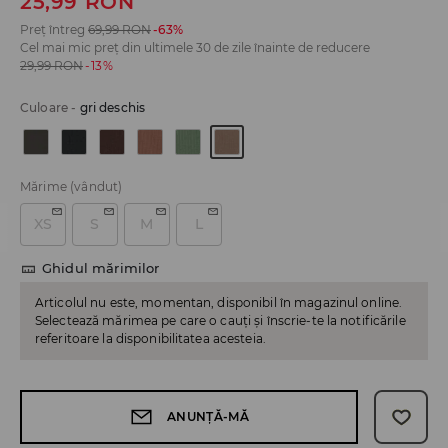
25,99
RON
Preț întreg
69,99
RON
-63%
Cel mai mic preț din ultimele 30 de zile înainte de reducere
29,99
RON
-13%
Culoare
-
gri deschis
Mărime
(vândut)
XS
S
M
L
Ghidul mărimilor
Articolul nu este, momentan, disponibil în magazinul online.
Selectează mărimea pe care o cauți și înscrie-te la notificările
referitoare la disponibilitatea acesteia.
ANUNȚĂ-MĂ