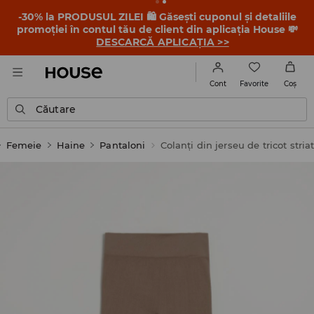
-30% la PRODUSUL ZILEI 🛍️ Găsești cuponul și detaliile
promoției în contul tău de client din aplicația House 💸
DESCARCĂ APLICAȚIA >>
Favorite
Cont
Coş
Căutare
Femeie
Haine
Pantaloni
Colanți din jerseu de tricot stria