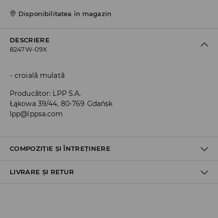
Disponibilitatea în magazin
DESCRIERE
8247W-09X
croială mulată
Producător
:
LPP S.A.
Łąkowa 39/44, 80-769 Gdańsk
lpp@lppsa.com
COMPOZIȚIE ȘI ÎNTREȚINERE
LIVRARE ȘI RETUR
Material I
:
92% POLIAMIDĂ, 8% ELASTAN
SPĂLĂLAŢI LA MAŞINĂ DE SPĂLAT, MAX. TEMP.30 ° C,
Politica de expediere
CICLU SCURT
NU FOLOSIŢI ÎNĂLBITOR