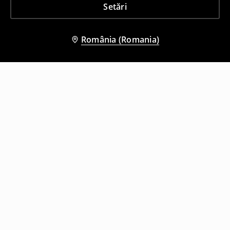
Setări
România (Romania)
Și alți clienți au ales