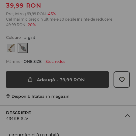
39,99
RON
Preț întreg
69,99
RON
-43%
Cel mai mic preț din ultimele 30 de zile înainte de reducere
49,99
RON
-20%
Culoare
-
argint
Mărime
-
ONE SIZE
Stoc redus
Adaugă
-
39,99
RON
Disponibilitatea în magazin
DESCRIERE
434KE-SLV
circumferință reglabilă