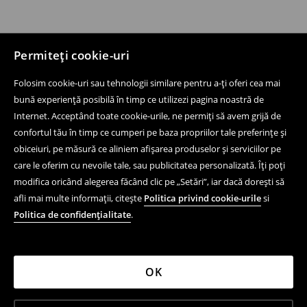
Permiteți cookie-uri
Folosim cookie-uri sau tehnologii similare pentru a-ți oferi cea mai
bună experiență posibilă în timp ce utilizezi pagina noastră de
Internet. Acceptând toate cookie-urile, ne permiți să avem grijă de
confortul tău în timp ce cumperi pe baza propriilor tale preferințe și
obiceiuri, pe măsură ce aliniem afișarea produselor și serviciilor pe
care le oferim cu nevoile tale, sau publicitatea personalizată. Îți poți
modifica oricând alegerea făcând clic pe „Setări”, iar dacă dorești să
afli mai multe informații, citește
Politica privind cookie-urile
si
Politica de confidențialitate
.
OK