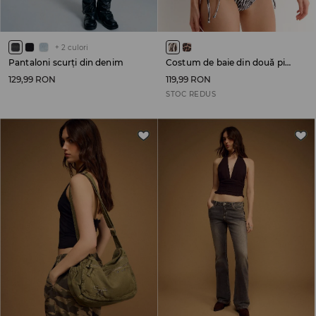
+
2
culori
Pantaloni scurți din denim
Costum de baie din două piese
129,99 RON
119,99 RON
STOC REDUS