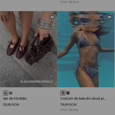
STOC REDUS
Set de 9 brățări
Costum de baie din două piese
59,99 RON
119,99 RON
STOC REDUS