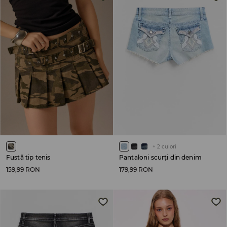
+
2
culori
Fustă tip tenis
Pantaloni scurți din denim
159,99 RON
179,99 RON