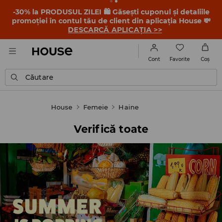
-30% la PRODUSUL ZILEI 🛍️ Găsești cuponul și detaliile
promoției în contul tău de client din aplicația House 💸
DESCARCĂ APLICAȚIA >>
Favorite
Cont
Coş
Căutare
House
Femeie
Haine
Verifică toate