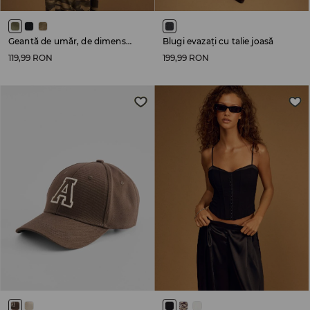
Geantă de umăr, de dimensiuni mari
Blugi evazați cu talie joasă
119,99 RON
199,99 RON