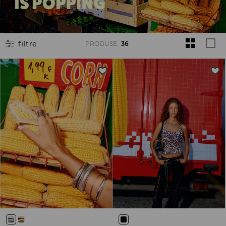
filtre
PRODUSE
:
36