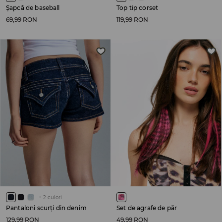
Șapcă de baseball
Top tip corset
69,99 RON
119,99 RON
+
2
culori
Pantaloni scurți din denim
Set de agrafe de păr
129,99 RON
49,99 RON