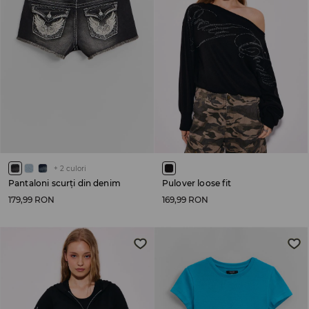
+
2
culori
Pantaloni scurți din denim
Pulover loose fit
179,99 RON
169,99 RON