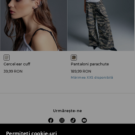
Cercel ear cuff
Pantaloni parachute
39,99 RON
189,99 RON
Mărimea XXS disponibilă
Urmărește-ne
Permiteți cookie-uri