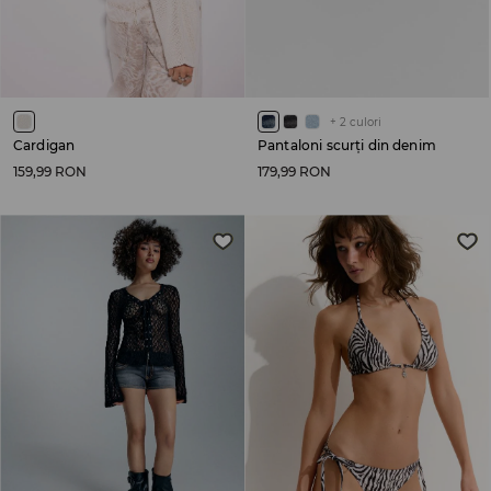
+
2
culori
Cardigan
Pantaloni scurți din denim
159,99 RON
179,99 RON