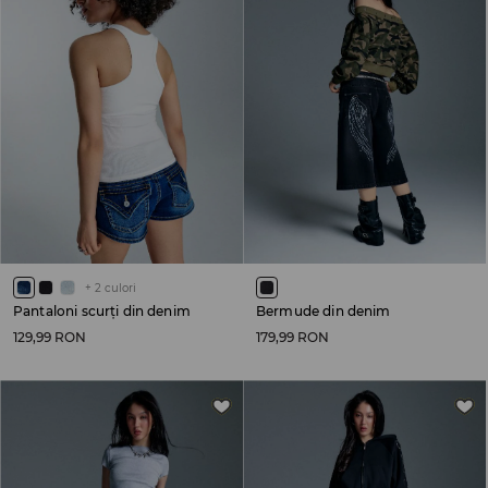
+
2
culori
Pantaloni scurți din denim
Bermude din denim
129,99 RON
179,99 RON