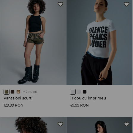
+
2
culori
Pantaloni scurți
Tricou cu imprimeu
129,99 RON
49,99 RON