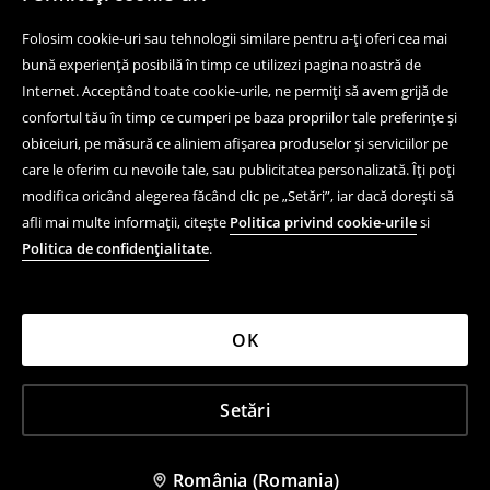
Ajutor și contact
Folosim cookie-uri sau tehnologii similare pentru a-ți oferi cea mai
Cumpără online
bună experiență posibilă în timp ce utilizezi pagina noastră de
Internet. Acceptând toate cookie-urile, ne permiți să avem grijă de
Magazine fizice
confortul tău în timp ce cumperi pe baza propriilor tale preferințe și
Aspecte juridice
obiceiuri, pe măsură ce aliniem afișarea produselor și serviciilor pe
care le oferim cu nevoile tale, sau publicitatea personalizată. Îți poți
Reguli și politică de confidențialitate
modifica oricând alegerea făcând clic pe „Setări”, iar dacă dorești să
afli mai multe informații, citește
Politica privind cookie-urile
si
Aplicație mobilă
Politica de confidențialitate
.
LPP
OK
LPP ROMANIA FASHION S.R.L., având sediul în București,
Calea Griviței, nr. 84-98 și 100-102, The Mark Tower, Etaj
5, Sector 1, Cod Postal: 010735, înmatriculată la Registrul
Setări
Comerțului din București sub nr. J2007017329409 având
CUI: RO22418650 (numită în cele ce urmează și LPP RO)
House ©
2026
Toate drepturile rezervate
România (Romania)