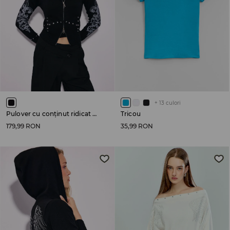
+
13
culori
Pulover cu conținut ridicat de bumbac
Tricou
179,99 RON
35,99 RON