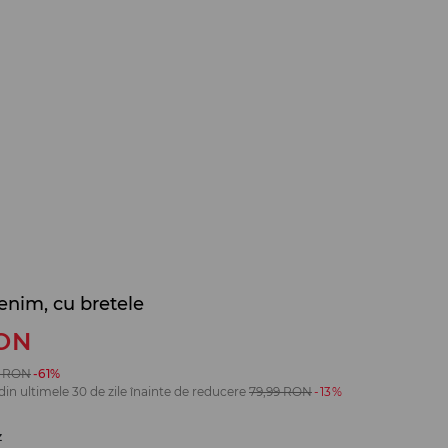
enim, cu bretele
ON
RON
-61%
din ultimele 30 de zile înainte de reducere
79,99
RON
-13%
z