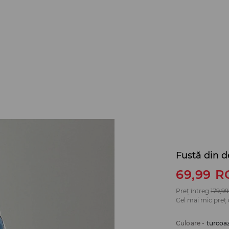
Fustă din d
69,99
R
Preț întreg
179,99
Cel mai mic preț 
Culoare
-
turcoa