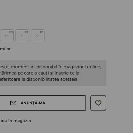
M
L
XL
milor
 este, momentan, disponibil în magazinul online.
ărimea pe care o cauți și înscrie-te la
referitoare la disponibilitatea acesteia.
ANUNȚĂ-MĂ
atea în magazin