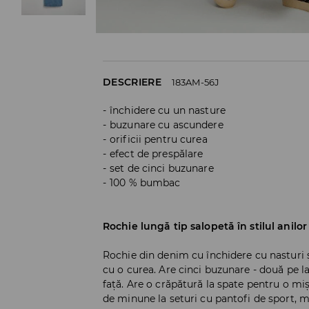
DESCRIERE
183AM-56J
închidere cu un nasture
buzunare cu ascundere
orificii pentru curea
efect de prespălare
set de cinci buzunare
100 % bumbac
Rochie lungă tip salopetă în stilul anilor 
Rochie din denim cu închidere cu nasturi ș
cu o curea. Are cinci buzunare - două pe la
față. Are o crăpătură la spate pentru o miș
de minune la seturi cu pantofi de sport, mo