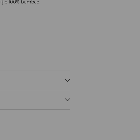
iție 100% bumbac.
EMP.30 ° C, CICLU SCURT