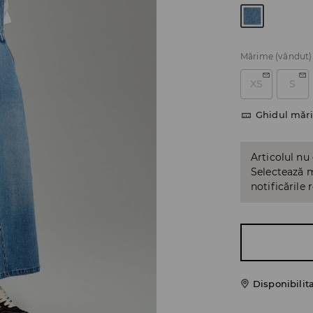
Mărime
(vândut)
XS
S
Ghidul mări
Articolul nu
Selectează m
notificările 
Disponibilit