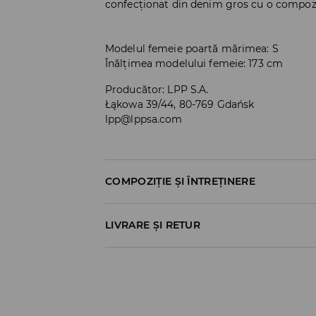
confecționat din denim gros cu o compoz
Modelul femeie poartă mărimea: S
Înălțimea modelului femeie: 173 cm
Producător
:
LPP S.A.
Łąkowa 39/44, 80-769 Gdańsk
lpp@lppsa.com
COMPOZIȚIE ȘI ÎNTREȚINERE
Material I
:
100.0% BUMBAC
LIVRARE ȘI RETUR
SPĂLĂLAŢI LA MAŞINĂ DE SPĂLAT, MAX. T
Politica de expediere
NU FOLOSIŢI ÎNĂLBITOR
Ridicare din magazin
NU USCAŢI PRIN CENTRIFUGARE
GRATUITĂ