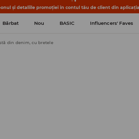
nul și detaliile promoției în contul tău de client din aplicați
Bărbat
Nou
BASIC
Influencers' Faves
stă din denim, cu bretele