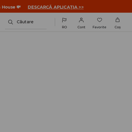
a House 💸
DESCARCĂ APLICAȚIA >>
Căutare
RO
Cont
Favorite
Coş