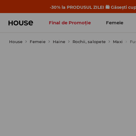
-30% la PRODUSUL ZILEI 🛍️ Găsești cupo
Final de Promoție
Femeie
House
Femeie
Haine
Rochii, salopete
Maxi
Fu