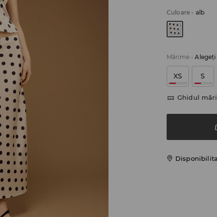
Culoare
-
alb
Mărime
-
Alegeţ
XS
S
Ghidul mări
Disponibilit