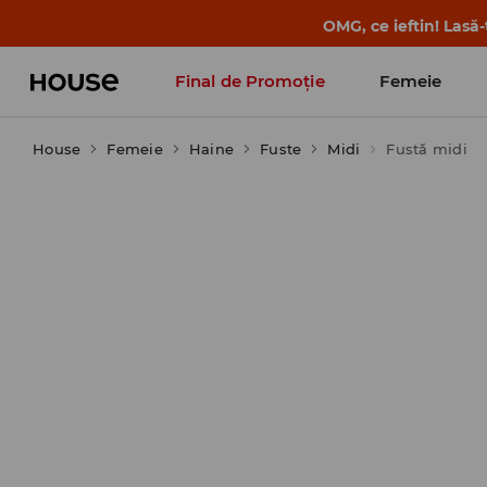
OMG, ce ieftin! Lasă
Final de Promoție
Femeie
House
Femeie
Haine
Fuste
Midi
Fustă midi