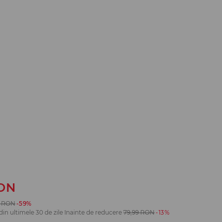
ON
RON
-59%
din ultimele 30 de zile înainte de reducere
79,99
RON
-13%