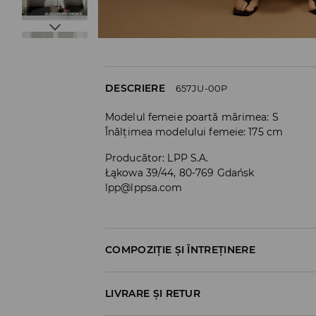
DESCRIERE
657JU-00P
Modelul femeie poartă mărimea: S
Înălțimea modelului femeie: 175 cm
Producător
:
LPP S.A.
Łąkowa 39/44, 80-769 Gdańsk
lpp@lppsa.com
COMPOZIȚIE ȘI ÎNTREȚINERE
PRIMUL MATERIAL
:
97% POLIESTER, 3% ELAST
LIVRARE ȘI RETUR