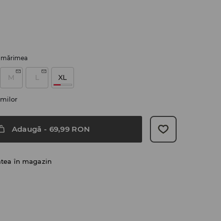
i mărimea
M
L
XL
milor
Adaugă
-
69,99
RON
atea în magazin