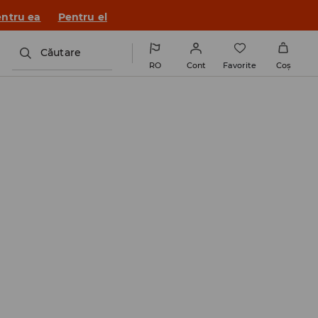
ntru ea
Pentru el
Căutare
RO
Cont
Favorite
Coş