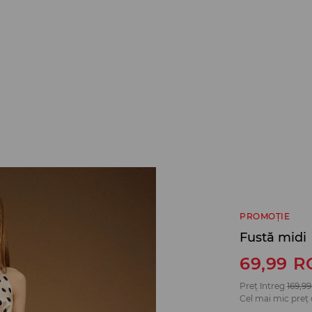
PROMOȚIE
Fustă midi
69,99
R
Preț întreg
169,99
Cel mai mic preț 