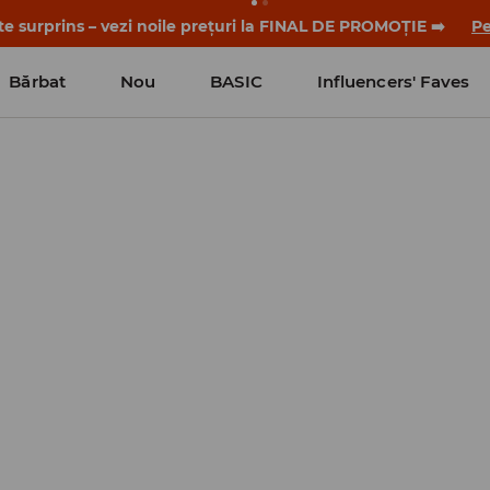
-te surprins – vezi noile prețuri la FINAL DE PROMOȚIE ➡️
Pe
Bărbat
Nou
BASIC
Influencers' Faves