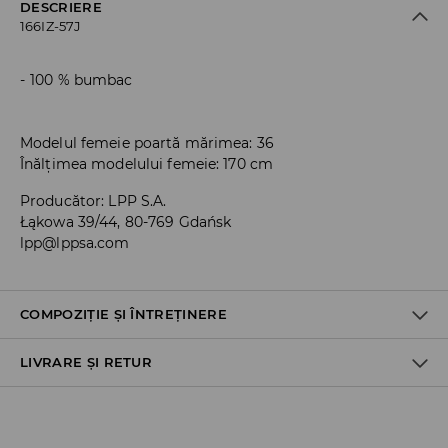
DESCRIERE
166IZ-57J
100 % bumbac
Modelul femeie poartă mărimea: 36
Înălțimea modelului femeie: 170 cm
Producător
:
LPP S.A.
Łąkowa 39/44, 80-769 Gdańsk
lpp@lppsa.com
COMPOZIȚIE ȘI ÎNTREȚINERE
LIVRARE ȘI RETUR
PRIMUL MATERIAL
:
100% BUMBAC
Politica de expediere