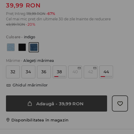
39,99
RON
Preț întreg
119,99
RON
-67%
Cel mai mic preț din ultimele 30 de zile înainte de reducere
49,99
RON
-20%
Culoare
-
indigo
Mărime
-
Alegeţi mărimea
32
34
36
38
40
42
44
Ghidul mărimilor
Adaugă
-
39,99
RON
Disponibilitatea în magazin