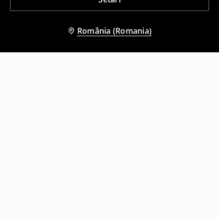
România (Romania)
Și alți clienți au ales