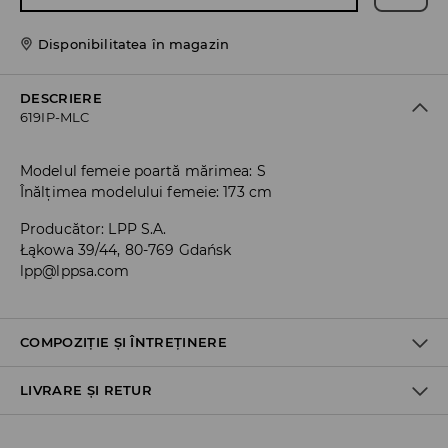
Disponibilitatea în magazin
DESCRIERE
619IP-MLC
Modelul femeie poartă mărimea: S
Înălțimea modelului femeie: 173 cm
Producător
:
LPP S.A.
Łąkowa 39/44, 80-769 Gdańsk
lpp@lppsa.com
COMPOZIȚIE ȘI ÎNTREȚINERE
LIVRARE ȘI RETUR
PRIMUL MATERIAL
:
100% BUMBAC
SPĂLĂLAŢI LA MAŞINĂ DE SPĂLAT, MAX. TEMP.40 ° C
Politica de expediere