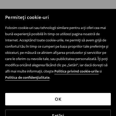
Permiteți cookie-uri
Folosim cookie-uri sau tehnologii similare pentru a-ți oferi cea mai
bună experiență posibilă în timp ce utilizezi pagina noastră de
Internet. Acceptând toate cookie-urile, ne permiți să avem grijă de
confortul tău în timp ce cumperi pe baza propriilor tale preferințe și
obiceiuri, pe măsură ce aliniem afișarea produselor și serviciilor pe
care le oferim cu nevoile tale, sau publicitatea personalizată. Îți poți
modifica oricând alegerea făcând clic pe „Setări”, iar dacă dorești să
afli mai multe informații, citește
Politica privind cookie-urile
si
Politica de confidențialitate
.
OK
Setări