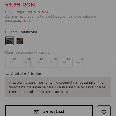
59,99
RON
Preț întreg
139,99
RON
-57%
Cel mai mic preț din ultimele 30 de zile înainte de reducere
99,99
RON
-40%
Culoare
-
multicolor
Mărime
(disponibil în curând)
32
34
36
38
40
42
Ghidul mărimilor
Articolul nu este, momentan, disponibil în magazinul online.
Selectează mărimea pe care o cauți și înscrie-te la notificările
referitoare la disponibilitatea acesteia.
ANUNȚĂ-MĂ