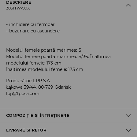
DESCRIERE
385HW-99X
închidere cu fermoar
buzunare cu ascundere
Modelul femeie poartă mărimea: S
Modelul femeie poartă mărimea: S/36. Înălțimea
modelului femeie: 173 cm
Înălțimea modelului femeie: 175 cm
Producător
:
LPP S.A.
Łąkowa 39/44, 80-769 Gdańsk
lpp@lppsa.com
COMPOZIȚIE ȘI ÎNTREȚINERE
LIVRARE ȘI RETUR
PRIMUL MATERIAL
:
100% POLIURETAN
UMPLUTURĂ
:
100% POLIESTER