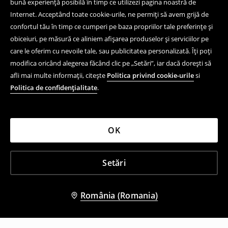
bună experiență posibilă în timp ce utilizezi pagina noastră de
Internet. Acceptând toate cookie-urile, ne permiți să avem grijă de
confortul tău în timp ce cumperi pe baza propriilor tale preferințe și
obiceiuri, pe măsură ce aliniem afișarea produselor și serviciilor pe
care le oferim cu nevoile tale, sau publicitatea personalizată. Îți poți
modifica oricând alegerea făcând clic pe „Setări”, iar dacă dorești să
afli mai multe informații, citește
Politica privind cookie-urile
si
Politica de confidențialitate
.
OK
Setări
România (Romania)