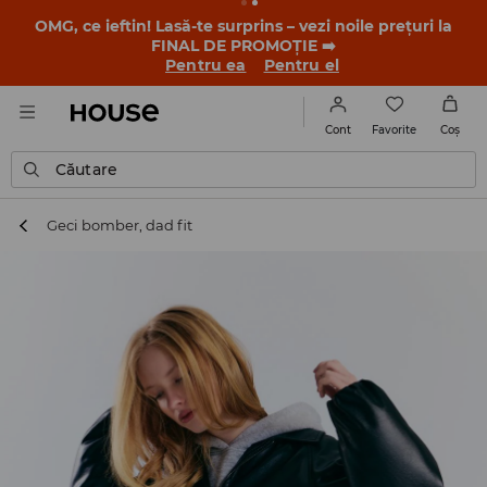
-30% la PRODUSUL ZILEI 🛍️ Găsești cuponul și detaliile
promoției în contul tău de client din aplicația House 💸
DESCARCĂ APLICAȚIA >>
Favorite
Cont
Coş
Căutare
Geci bomber, dad fit