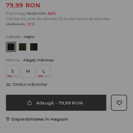
79,99
RON
Preț întreg
199,99
RON
-60%
Cel mai mic preț din ultimele 30 de zile înainte de reducere
119,99
RON
-33%
Culoare
-
negru
Mărime
-
Alegeţi mărimea
S
M
L
Ghidul mărimilor
Adaugă
-
79,99
RON
Disponibilitatea în magazin