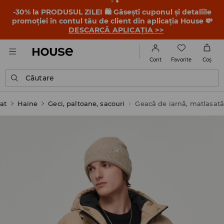
-30% la PRODUSUL ZILEI 🛍️ Găsești cuponul și detaliile
promoției în contul tău de client din aplicația House 💸
DESCARCĂ APLICAȚIA >>
Favorite
Cont
Coş
Căutare
at
Haine
Geci, paltoane, sacouri
Geacă de iarnă, matlasată