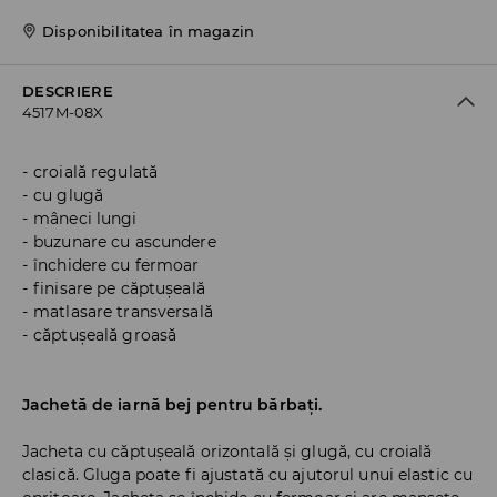
Disponibilitatea în magazin
DESCRIERE
4517M-08X
croială regulată
cu glugă
mâneci lungi
buzunare cu ascundere
închidere cu fermoar
finisare pe căptușeală
matlasare transversală
căptușeală groasă
Jachetă de iarnă bej pentru bărbați.
Jacheta cu căptușeală orizontală și glugă, cu croială
clasică. Gluga poate fi ajustată cu ajutorul unui elastic cu