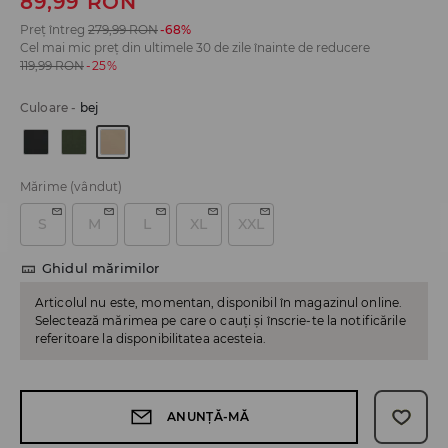
89,99
RON
Preț întreg
279,99
RON
-68%
Cel mai mic preț din ultimele 30 de zile înainte de reducere
119,99
RON
-25%
Culoare
-
bej
Mărime
(vândut)
S
M
L
XL
XXL
Ghidul mărimilor
Articolul nu este, momentan, disponibil în magazinul online.
Selectează mărimea pe care o cauți și înscrie-te la notificările
referitoare la disponibilitatea acesteia.
ANUNȚĂ-MĂ