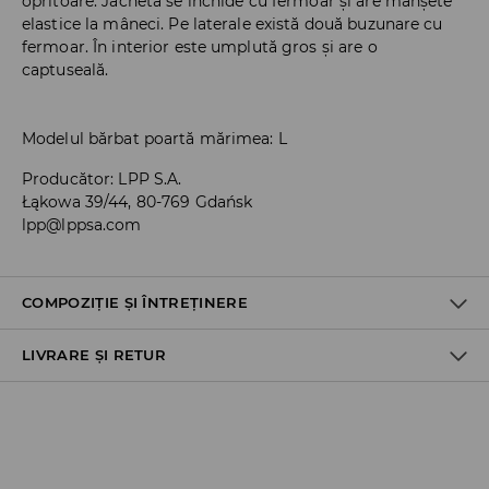
opritoare. Jacheta se închide cu fermoar și are manșete
elastice la mâneci. Pe laterale există două buzunare cu
fermoar. În interior este umplută gros și are o
captuseală.
Modelul bărbat poartă mărimea: L
Producător
:
LPP S.A.
Łąkowa 39/44, 80-769 Gdańsk
lpp@lppsa.com
COMPOZIȚIE ȘI ÎNTREȚINERE
LIVRARE ȘI RETUR
Material I
:
100% POLIESTER
Material II
:
100% POLIESTER
Material III
:
100% POLIESTER
Politica de expediere
SPĂLĂLAŢI LA MAŞINĂ DE SPĂLAT, MAX. TEMP.30 ° C, CU
ATENŢIE
Ridicare din magazin
GRATUITĂ