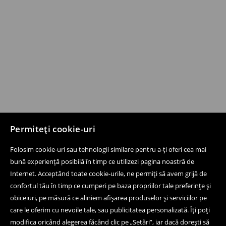
Permiteți cookie-uri
Folosim cookie-uri sau tehnologii similare pentru a-ți oferi cea mai
bună experiență posibilă în timp ce utilizezi pagina noastră de
Internet. Acceptând toate cookie-urile, ne permiți să avem grijă de
confortul tău în timp ce cumperi pe baza propriilor tale preferințe și
obiceiuri, pe măsură ce aliniem afișarea produselor și serviciilor pe
care le oferim cu nevoile tale, sau publicitatea personalizată. Îți poți
modifica oricând alegerea făcând clic pe „Setări”, iar dacă dorești să