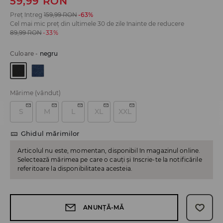
59,99
RON
Preț întreg
159,99
RON
-63%
Cel mai mic preț din ultimele 30 de zile înainte de reducere
89,99
RON
-33%
Culoare
-
negru
Mărime
(vândut)
S
M
L
XL
XXL
Ghidul mărimilor
Articolul nu este, momentan, disponibil în magazinul online.
Selectează mărimea pe care o cauți și înscrie-te la notificările
referitoare la disponibilitatea acesteia.
ANUNȚĂ-MĂ