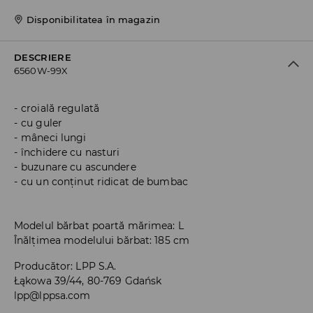
Disponibilitatea în magazin
DESCRIERE
6560W-99X
croială regulată
cu guler
mâneci lungi
închidere cu nasturi
buzunare cu ascundere
cu un conținut ridicat de bumbac
Modelul bărbat poartă mărimea: L
Înălțimea modelului bărbat: 185 cm
Producător
:
LPP S.A.
Łąkowa 39/44, 80-769 Gdańsk
lpp@lppsa.com