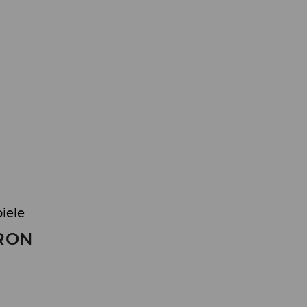
iele
RON