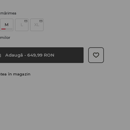
i mărimea
M
L
XL
milor
Adaugă
-
649,99
RON
atea în magazin