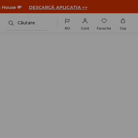
a House 💸
DESCARCĂ APLICAȚIA >>
Căutare
RO
Cont
Favorite
Coş