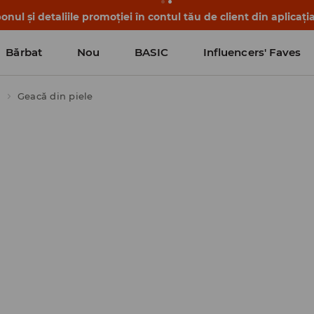
nul și detaliile promoției în contul tău de client din aplicați
Bărbat
Nou
BASIC
Influencers' Faves
i
Geacă din piele