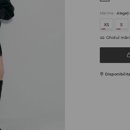
Mărime
-
Alegeţ
XS
S
Ghidul mări
Disponibilit