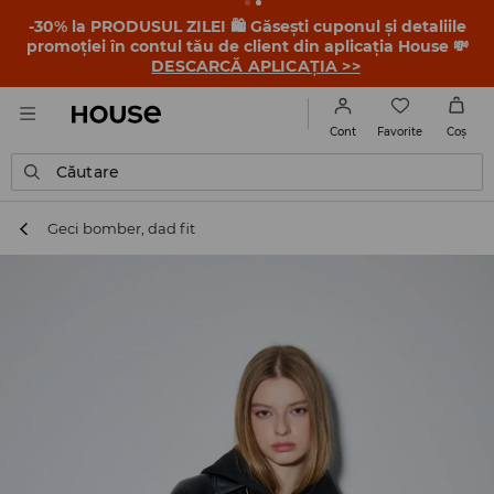
-30% la PRODUSUL ZILEI 🛍️ Găsești cuponul și detaliile
promoției în contul tău de client din aplicația House 💸
DESCARCĂ APLICAȚIA >>
Favorite
Cont
Coş
Căutare
Geci bomber, dad fit