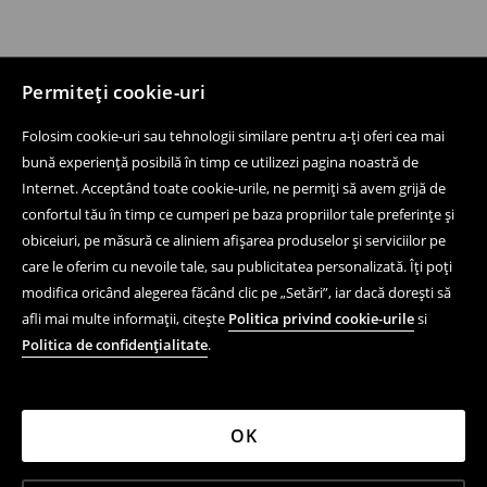
Permiteți cookie-uri
Folosim cookie-uri sau tehnologii similare pentru a-ți oferi cea mai
bună experiență posibilă în timp ce utilizezi pagina noastră de
Internet. Acceptând toate cookie-urile, ne permiți să avem grijă de
confortul tău în timp ce cumperi pe baza propriilor tale preferințe și
obiceiuri, pe măsură ce aliniem afișarea produselor și serviciilor pe
care le oferim cu nevoile tale, sau publicitatea personalizată. Îți poți
modifica oricând alegerea făcând clic pe „Setări”, iar dacă dorești să
afli mai multe informații, citește
Politica privind cookie-urile
si
Politica de confidențialitate
.
OK