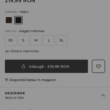
219,99
RON
Culoare
-
negru
Mărime
-
Alegeţi mărimea
XS
S
M
L
XL
Ghidul mărimilor
Adaugă
-
219,99
RON
Disponibilitatea în magazin
DESCRIERE
363HW-99X