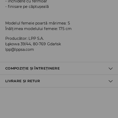
închidere cu fermoar
finisare pe căptușeală
Modelul femeie poartă mărimea: S
Înălțimea modelului femeie: 175 cm
Producător
:
LPP S.A.
Łąkowa 39/44, 80-769 Gdańsk
lpp@lppsa.com
COMPOZIȚIE ȘI ÎNTREȚINERE
LIVRARE ȘI RETUR
PRIMUL MATERIAL
:
100% POLIURETAN
PRIMA CAPTUSEALA
:
100% POLIESTER
Politica de expediere
NU FOLOSIŢI ÎNĂLBITOR
Ridicare din magazin
NU CĂLCAŢI
GRATUITĂ
CURATATI CU BURETE UMED