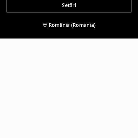
Setări
România (Romania)
Și alți clienți au ales