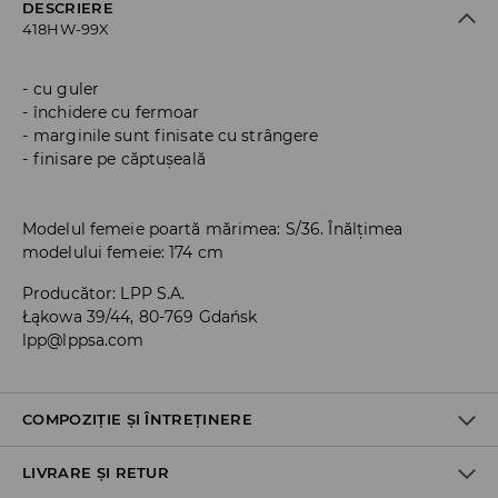
DESCRIERE
418HW-99X
cu guler
închidere cu fermoar
marginile sunt finisate cu strângere
finisare pe căptușeală
Modelul femeie poartă mărimea: S/36. Înălțimea
modelului femeie: 174 cm
Producător
:
LPP S.A.
Łąkowa 39/44, 80-769 Gdańsk
lpp@lppsa.com
COMPOZIȚIE ȘI ÎNTREȚINERE
LIVRARE ȘI RETUR
PRIMUL MATERIAL
:
100% POLIURETAN
PRIMA CAPTUSEALA
:
100% POLIESTER