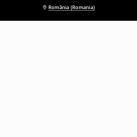
România (Romania)
Și alți clienți au ales
Geacă imitație de piele
Geacă imitație de piele
79
,
99
RON
99
,
99
RON