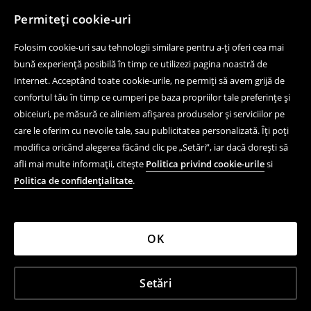
Permiteți cookie-uri
Folosim cookie-uri sau tehnologii similare pentru a-ți oferi cea mai
bună experiență posibilă în timp ce utilizezi pagina noastră de
Internet. Acceptând toate cookie-urile, ne permiți să avem grijă de
confortul tău în timp ce cumperi pe baza propriilor tale preferințe și
obiceiuri, pe măsură ce aliniem afișarea produselor și serviciilor pe
care le oferim cu nevoile tale, sau publicitatea personalizată. Îți poți
modifica oricând alegerea făcând clic pe „Setări”, iar dacă dorești să
afli mai multe informații, citește
Politica privind cookie-urile
si
Politica de confidențialitate
.
OK
Setări