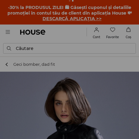
-30% la PRODUSUL ZILEI 🛍️ Găsești cuponul și detaliile
promoției în contul tău de client din aplicația House 💸
DESCARCĂ APLICAȚIA >>
Favorite
Cont
Coş
Căutare
Geci bomber, dad fit