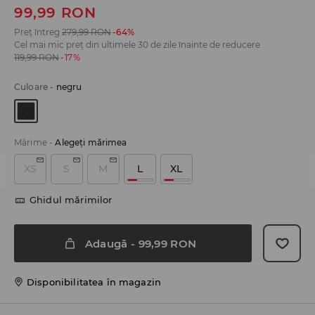
99,99
RON
Preț întreg
279,99
RON
-64%
Cel mai mic preț din ultimele 30 de zile înainte de reducere
119,99
RON
-17%
Culoare
-
negru
Mărime
-
Alegeţi mărimea
XS
S
M
L
XL
Ghidul mărimilor
Adaugă
-
99,99
RON
Disponibilitatea în magazin